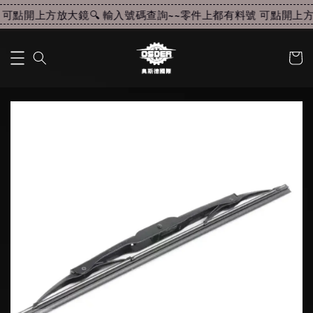
可點開上方放大鏡🔍 輸入號碼查詢~~
零件上都有料號 可點開上方放