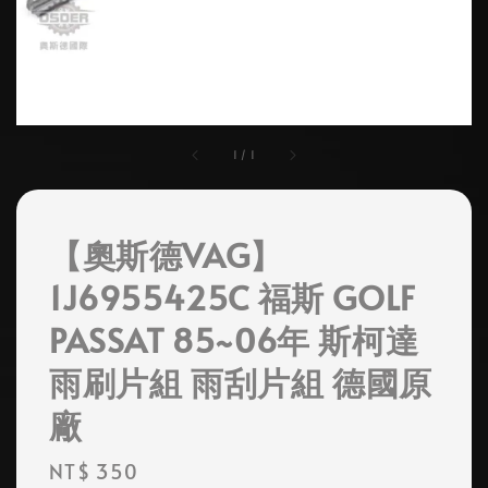
1
/
1
【奧斯德VAG】
1J6955425C 福斯 GOLF
PASSAT 85~06年 斯柯達
雨刷片組 雨刮片組 德國原
廠
Regular
NT$ 350