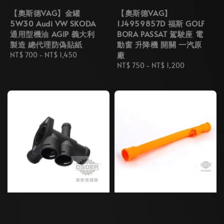
【奧斯德VAG】金罐
【奧斯德VAG】
5W30 Audi VW SKODA
1J4959857D 福斯 GOLF
通用型機油 AGIP 義大利
BORA PASSAT 駕駛座 電
製造 總代理防偽貼紙
動窗 升降機 開關 一汽原
廠
Regular
NT$ 700
-
NT$ 1,450
price
Regular
NT$ 750
-
NT$ 1,200
price