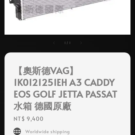
1
/
1
【奧斯德VAG】
1K0121251EH A3 CADDY
EOS GOLF JETTA PASSAT
水箱 德國原廠
Regular
NT$ 9,400
price
Worldwide shipping