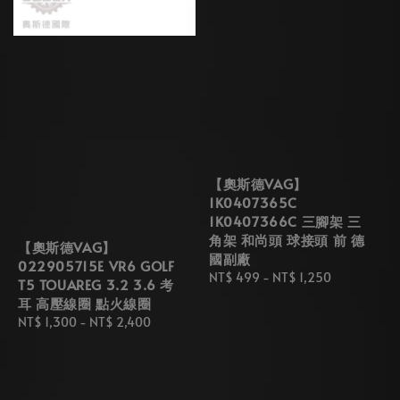
【奧斯德VAG】
1K0407365C
1K0407366C 三腳架 三
角架 和尚頭 球接頭 前 德
【奧斯德VAG】
國副廠
022905715E VR6 GOLF
Regular
NT$ 499
-
NT$ 1,250
T5 TOUAREG 3.2 3.6 考
price
耳 高壓線圈 點火線圈
Regular
NT$ 1,300
-
NT$ 2,400
price