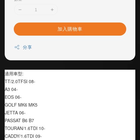
加入購物車
分享
適用車型:
TT/2.0TFSI 08-
A3 04-
EOS 06-
GOLF MK6 MK5
JETTA 06-
PASSAT B6 B7
TOURAN/1.6TDI 10-
CADDY/1.6TDI 09-