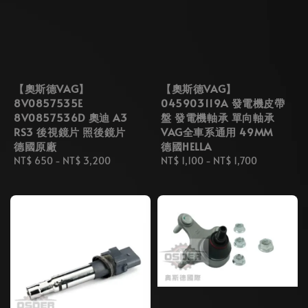
【奧斯德VAG】
【奧斯德VAG】
8V0857535E
045903119A 發電機皮帶
8V0857536D 奧迪 A3
盤 發電機軸承 單向軸承
RS3 後視鏡片 照後鏡片
VAG全車系通用 49MM
德國原廠
德國HELLA
Regular
NT$ 650
-
NT$ 3,200
Regular
NT$ 1,100
-
NT$ 1,700
price
price