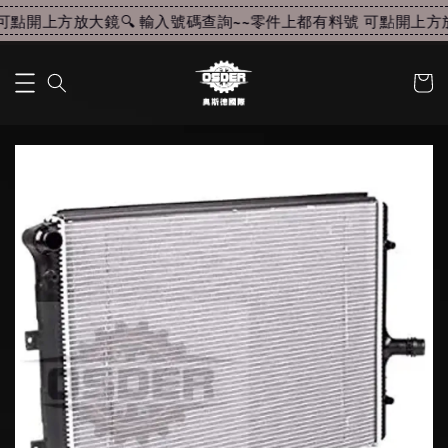
點開上方放大鏡🔍 輸入號碼查詢~~
零件上都有料號 可點開上方放大