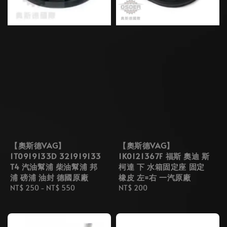
【奧斯德VAG】
【奧斯德VAG】
1T0919133D 321919133
1K0121367F 福斯 奧迪 斯
T4 汽油幫浦 柴油幫浦 邦
柯達 下 水箱固定座 固定
浦 磅浦 油封 德國原廠
橡皮 左=右 一汽原廠
Regular
NT$ 250
-
NT$ 550
Regular
NT$ 200
price
price