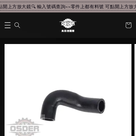
開上方放大鏡🔍 輸入號碼查詢~~
零件上都有料號 可點開上方放大鏡