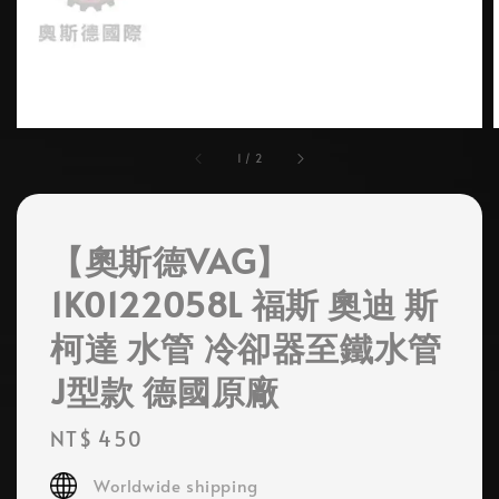
1
/
2
【奧斯德VAG】
1K0122058L 福斯 奧迪 斯
柯達 水管 冷卻器至鐵水管
J型款 德國原廠
Regular
NT$ 450
price
Worldwide shipping