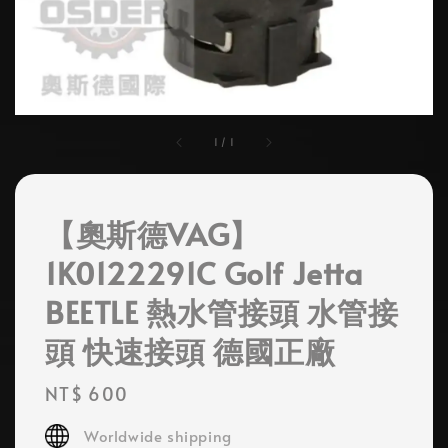
1
/
1
【奧斯德VAG】
1K0122291C Golf Jetta
BEETLE 熱水管接頭 水管接
頭 快速接頭 德國正廠
Regular
NT$ 600
price
Worldwide shipping