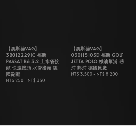
【奧斯德VAG】
【奧斯德VAG】
3B0122291C 福斯
030115105D 福斯 GOLF
PASSAT B6 3.2 上水管接
JETTA POLO 機油幫浦 磅
頭 快速接頭 水管接頭 德
浦 邦浦 德國原廠
國副廠
Regular
NT$ 3,500
-
NT$ 8,200
Regular
NT$ 250
-
NT$ 350
price
price