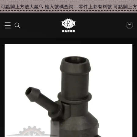
可點開上方放大鏡🔍 輸入號碼查詢~~
零件上都有料號 可點開上方放