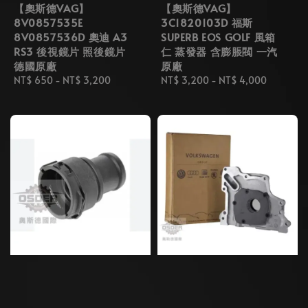
【奧斯德VAG】
【奧斯德VAG】
8V0857535E
3C1820103D 福斯
8V0857536D 奧迪 A3
SUPERB EOS GOLF 風箱
RS3 後視鏡片 照後鏡片
仁 蒸發器 含膨脹閥 一汽
德國原廠
原廠
Regular
NT$ 650
-
NT$ 3,200
Regular
NT$ 3,200
-
NT$ 4,000
price
price