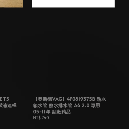
 T5
【奧斯德VAG】4F0819375B 熱水
機油幫浦連桿
箱水管 熱水排水管 A6 2.0 專用
05~11年 副廠精品
Regular
NT$ 740
price