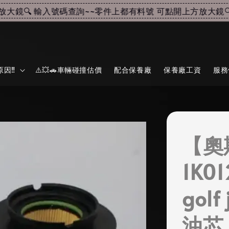
鏡🔍 輸入號碼查詢~~
零件上都有料號 可點開上方放大鏡🔍 
因‼️
⚠️💥🚗車輛碰撞估價
配合保養廠
保養廠工資
服務
【奧
1K01
golf
油芯