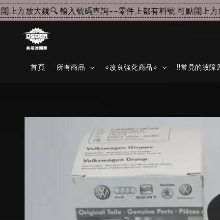
上方放大鏡🔍 輸入號碼查詢~~
零件上都有料號 可點開上方放大
首頁
所有商品
⭐改良強化商品⭐
‼️常見的故障原