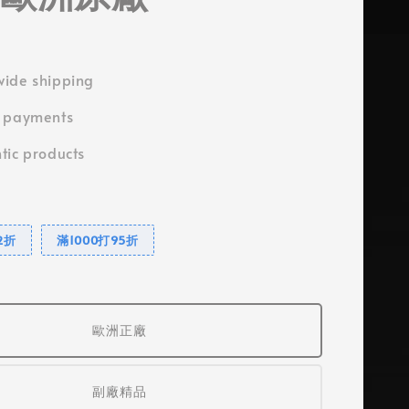
ide shipping
e payments
tic products
2折
滿1000打95折
歐洲正廠
副廠精品