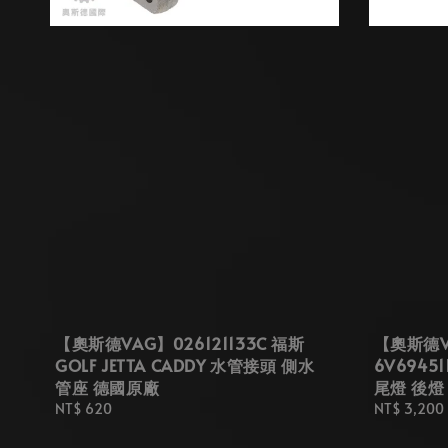
【奧斯德VAG】026121133C 福斯
【奧斯德VA
GOLF JETTA CADDY 水管接頭 側水
6V69451
管座 德國原廠
尾燈 後燈
Regular
NT$ 620
Regular
NT$ 3,200
price
price