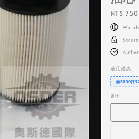
Regular
NT$ 750
price
Worldw
Secur
Authen
適用優惠
滿5000打9
廠牌