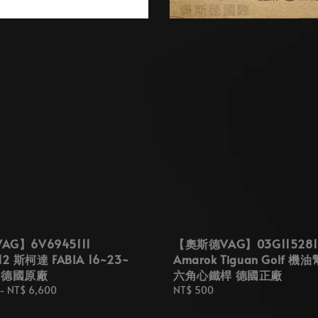
G】6V6945111
【奧斯德VAG】03G115281E
12 斯柯達 FABIA 16~23~
Amarok Tiguan Golf 
 德國原廠
六角心鐵桿 德國正廠
-
NT$ 6,600
Regular
NT$ 500
price