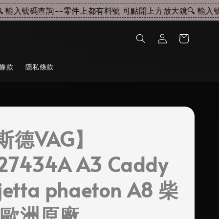
輸入號碼查詢~~
零件上都有料號 可點開上方放大鏡🔍 輸入號碼
條款
隱私條款
斯德VAG】
27434A A3 Caddy
 jetta phaeton A8 柴
 歐洲原廠