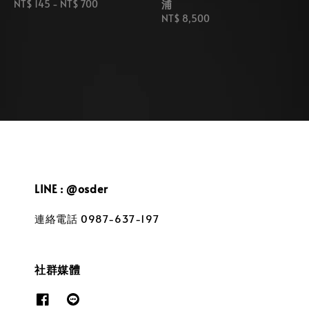
浦
Regular
NT$ 145
-
NT$ 700
price
Regular
NT$ 8,500
price
LINE : @osder
連絡電話 0987-637-197
社群媒體