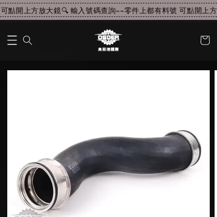
可點開上方放大鏡🔍 輸入號碼查詢~~
零件上都有料號 可點開上方放