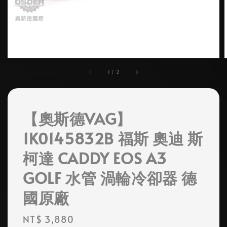
1
/
2
【奧斯德VAG】
1K0145832B 福斯 奧迪 斯
柯達 CADDY EOS A3
GOLF 水管 渦輪冷卻器 德
國原廠
Regular
NT$ 3,880