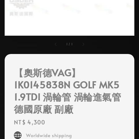
1
/
1
【奧斯德VAG】
1K0145838N GOLF MK5
1.9TDI 渦輪管 渦輪進氣管
德國原廠 副廠
Regular
NT$ 4,300
price
Worldwide shipping