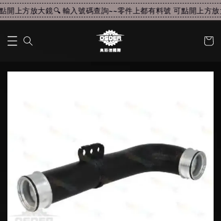
開上方放大鏡🔍 輸入號碼查詢~~
零件上都有料號 可點開上方放大