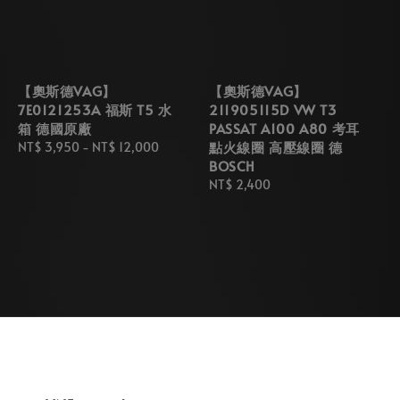
【奧斯德VAG】
【奧斯德VAG】
7E0121253A 福斯 T5 水
211905115D VW T3
箱 德國原廠
PASSAT A100 A80 考耳
點火線圈 高壓線圈 德
Regular
NT$ 3,950
-
NT$ 12,000
BOSCH
price
Regular
NT$ 2,400
price