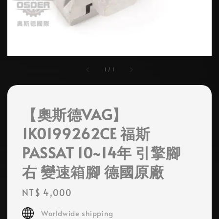
1
/
1
【奧斯德VAG】
1K0199262CE 福斯
PASSAT 10~14年 引擎腳
右 變速箱腳 德國原廠
Regular
NT$ 4,000
price
Worldwide shipping