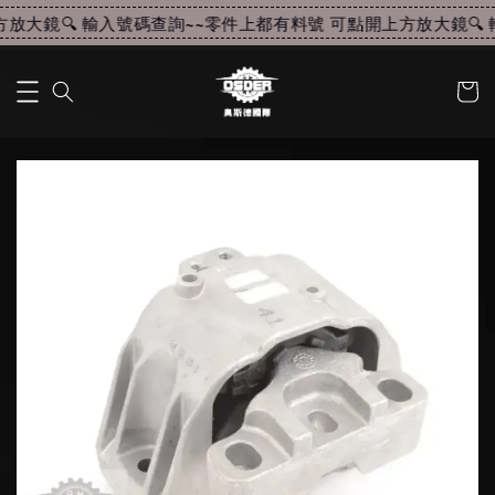
放大鏡🔍 輸入號碼查詢~~
零件上都有料號 可點開上方放大鏡🔍 