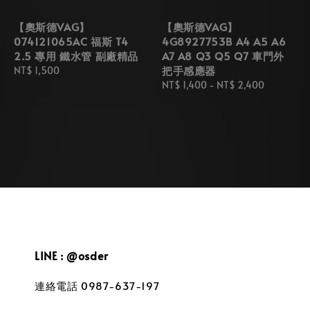
【奧斯德VAG】
【奧斯德VAG】
074121065AC 福斯 T4
4G8927753B A4 A5 A6
2.5 專用 鐵水管 副廠精品
A7 A8 Q3 Q5 Q7 車門外
把手感應器
Regular
NT$ 1,500
price
Regular
NT$ 1,400
-
NT$ 2,400
price
LINE : @osder
連絡電話 0987-637-197