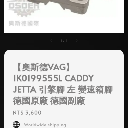
1
/
1
【奧斯德VAG】
1K0199555L CADDY
JETTA 引擎腳 左 變速箱腳
德國原廠 德國副廠
Regular
NT$ 3,600
price
Worldwide shipping