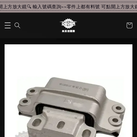
上方放大鏡🔍 輸入號碼查詢~~
零件上都有料號 可點開上方放大鏡