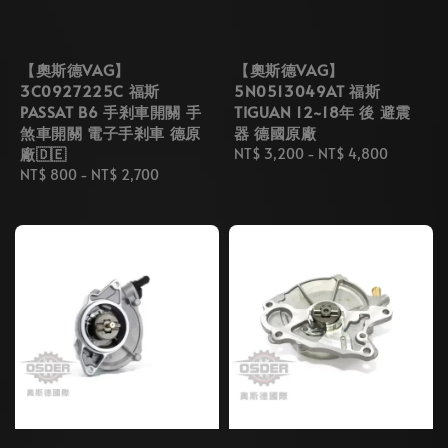
【奧斯德VAG】
【奧斯德VAG】
3C0927225C 福斯
5N0513049AT 福斯
PASSAT B6 手剎車開關 手
TIGUAN 12~18年 後 避震
煞車開關 電子手剎車 德原
器 德國原廠
廠🇩🇪
Regular
NT$ 3,200
-
NT$ 4,800
Regular
NT$ 800
-
NT$ 2,700
price
price