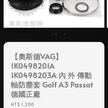
1
/
3
【奧斯德VAG】
1K0498201A
1K0498203A 內 外 傳動
軸防塵套 Golf A3 Passat
德國正廠
Regular
NT$ 1,200