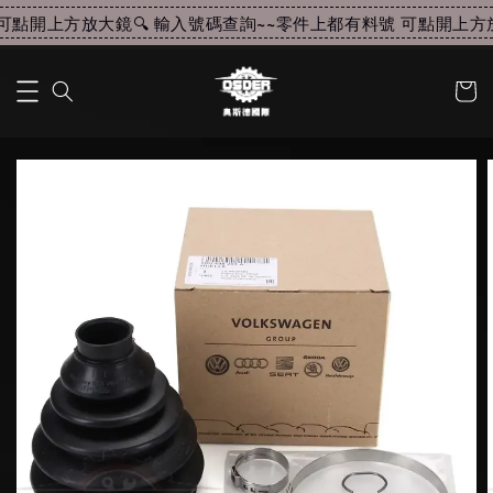
點開上方放大鏡🔍 輸入號碼查詢~~
零件上都有料號 可點開上方放大