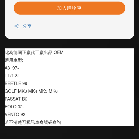
加入購物車
分享
此為德國正廠代工廠出品 OEM
適用車型:
A3  97-
TT/1.8T
BEETLE 99-
GOLF MK3 MK4 MK5 MK6
PASSAT B6
POLO 02-
VENTO 92-
若不清楚可私訊車身號碼查詢