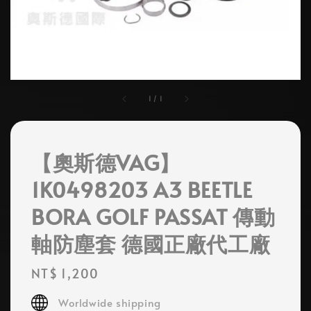
1
/
1
【奧斯德VAG】
1K0498203 A3 BEETLE
BORA GOLF PASSAT 傳動
軸防塵套 德國正廠代工廠
Regular
NT$ 1,200
price
Worldwide shipping