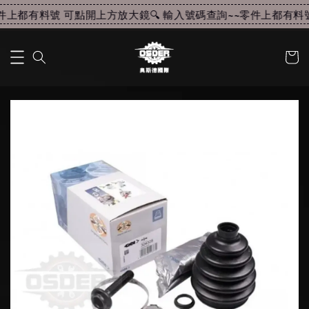
上都有料號 可點開上方放大鏡🔍 輸入號碼查詢~~
零件上都有料號