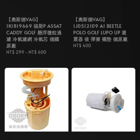
【奧斯德VAG】
【奧斯德VAG】
1K1819669 福斯P ASSAT
1J0512109 A1 BEETLE
CADDY GOLF 懸浮微粒過
POLO GOLF LUPO UP 避
濾 冷氣濾網 冷氣芯 德國
震器 後 彈簧 襯墊 德原廠
原廠
Regular
NT$ 400
Regular
NT$ 299
-
NT$ 600
price
price