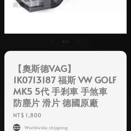
1
/
1
【奧斯德VAG】
1K0713187 福斯 VW GOLF
MK5 5代 手剎車 手煞車
防塵片 滑片 德國原廠
Regular
NT$ 1,800
price
Worldwide shipping