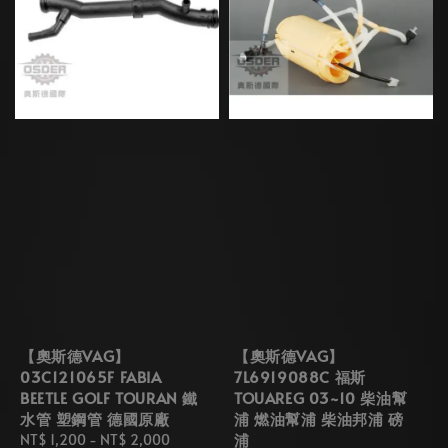
【奧斯德VAG】
【奧斯德VAG】
03C121065F FABIA
7L6919088C 福斯
BEETLE GOLF TOURAN 鐵
TOUAREG 03~10 柴油幫
水管 塑鋼管 德國原廠
浦 燃油幫浦 柴油邦浦 磅
浦
Regular
NT$ 1,200
-
NT$ 2,000