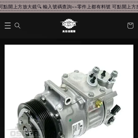
點開上方放大鏡🔍 輸入號碼查詢~~
零件上都有料號 可點開上方放大