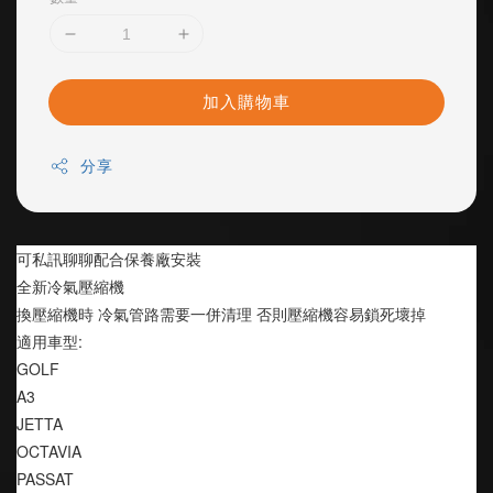
加入購物車
分享
可私訊聊聊配合保養廠安裝
全新冷氣壓縮機
換壓縮機時 冷氣管路需要一併清理 否則壓縮機容易鎖死壞掉
適用車型:
GOLF 
A3
JETTA
OCTAVIA
PASSAT