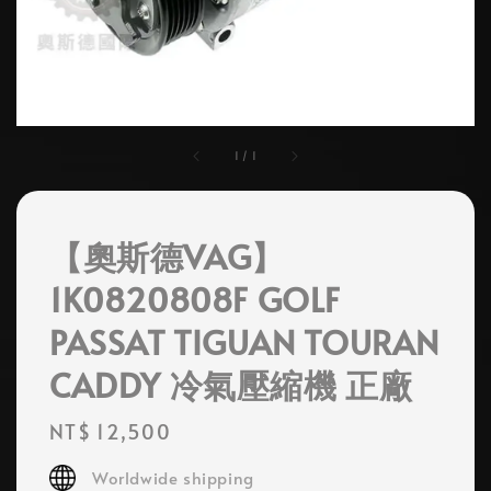
1
/
1
【奧斯德VAG】
1K0820808F GOLF
PASSAT TIGUAN TOURAN
CADDY 冷氣壓縮機 正廠
Regular
NT$ 12,500
price
Worldwide shipping