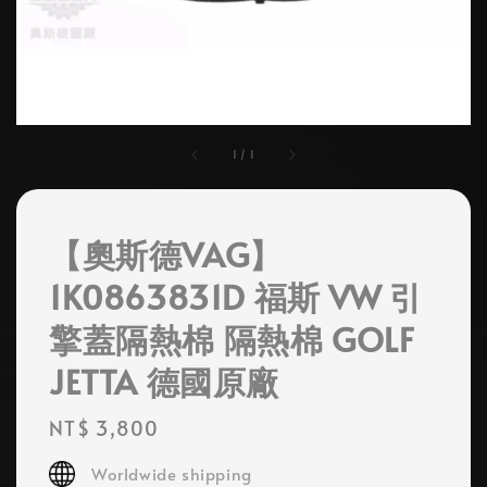
1
/
1
【奧斯德VAG】
1K0863831D 福斯 VW 引
擎蓋隔熱棉 隔熱棉 GOLF
JETTA 德國原廠
Regular
NT$ 3,800
price
Worldwide shipping