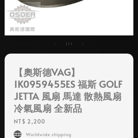
1
/
1
【奧斯德VAG】
1K0959455ES 福斯 GOLF
JETTA 風扇 馬達 散熱風扇
冷氣風扇 全新品
Regular
NT$ 2,200
price
Worldwide shipping