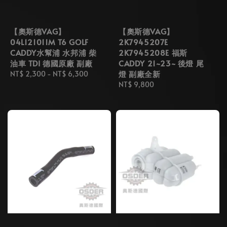
【奧斯德VAG】
【奧斯德VAG】
04L121011M T6 GOLF
2K7945207E
CADDY水幫浦 水邦浦 柴
2K7945208E 福斯
油車 TDI 德國原廠 副廠
CADDY 21~23~ 後燈 尾
燈 副廠全新
Regular
NT$ 2,300
-
NT$ 6,300
price
Regular
NT$ 9,800
price