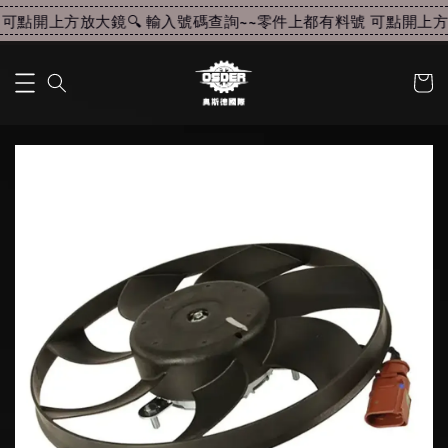
可點開上方放大鏡🔍 輸入號碼查詢~~
零件上都有料號 可點開上方放