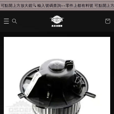
可點開上方放大鏡🔍 輸入號碼查詢~~
零件上都有料號 可點開上方放