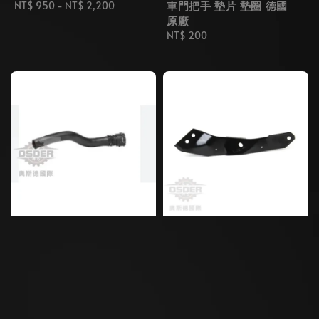
車門把手 墊片 墊圈 德國
Regular
NT$ 950
-
NT$ 2,200
原廠
price
Regular
NT$ 200
price