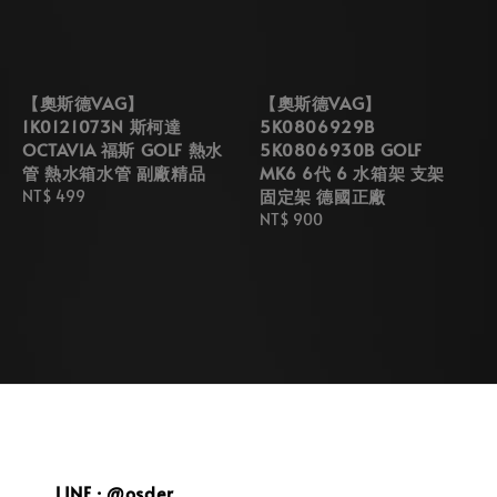
【奧斯德VAG】
【奧斯德VAG】
1K0121073N 斯柯達
5K0806929B
OCTAVIA 福斯 GOLF 熱水
5K0806930B GOLF
管 熱水箱水管 副廠精品
MK6 6代 6 水箱架 支架
固定架 德國正廠
Regular
NT$ 499
price
Regular
NT$ 900
price
LINE : @osder