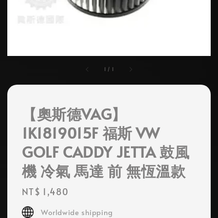
1
/
1
【奧斯德VAG】
1K1819015F 福斯 VW
GOLF CADDY JETTA 鼓風
機 冷氣 馬達 前 無恆溫款
Regular
NT$ 1,480
price
Worldwide shipping