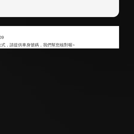
~09
款式，請提供車身號碼，我們幫您核對喔~