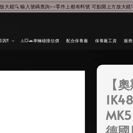
鏡🔍 輸入號碼查詢~~
零件上都有料號 可點開上方放大鏡🔍 
因‼️
⚠️💥🚗車輛碰撞估價
配合保養廠
保養廠工資
服務
【奧
1K4
MK
德國