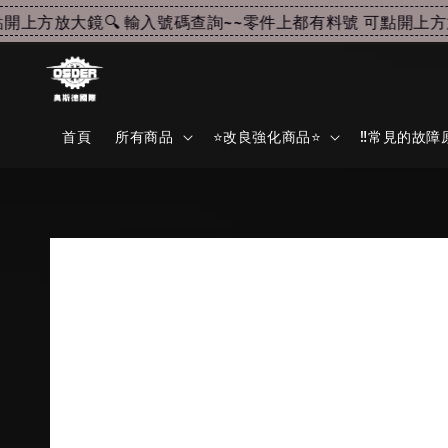
上方放大鏡🔍 輸入號碼查詢~~
零件上都有料號 可點開上方放大
首頁
所有商品
⭐改良強化商品⭐
‼️常見的故障原