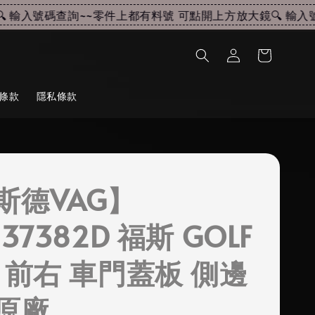
輸入號碼查詢~~
零件上都有料號 可點開上方放大鏡🔍 輸入號碼
條款
隱私條款
斯德VAG】
837382D 福斯 GOLF
5 前右 車門蓋板 側邊
原廠