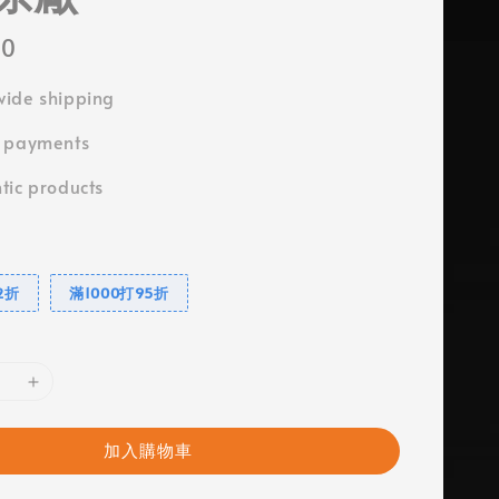
00
ide shipping
e payments
tic products
2折
滿1000打95折
加入購物車