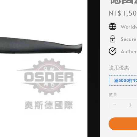
Regular
NT$ 1,5
price
Worldw
Secur
Authen
適用優惠
滿5000打9
數量