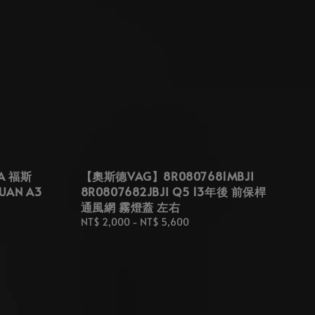
A 福斯
【奧斯德VAG】8R0807681MBJI
AN A3
8R0807682JBJI Q5 13年後 前保桿
通風網 霧燈蓋 左右
Regular
NT$ 2,000
-
NT$ 5,600
price