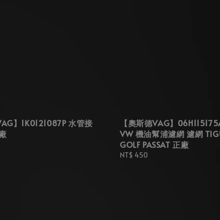
G】1K0121087P 水管接
【奧斯德VAG】06H115175
廠
VW 機油幫浦濾網 濾網 TIGU
GOLF PASSAT 正廠
Regular
NT$ 450
price