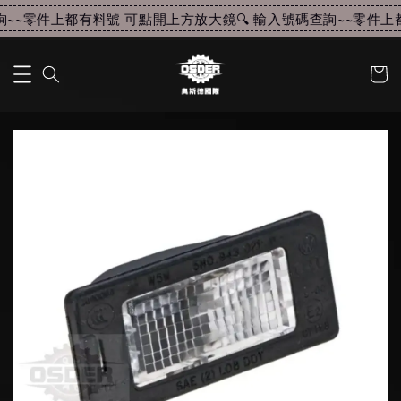
~~
零件上都有料號 可點開上方放大鏡🔍 輸入號碼查詢~~
零件上都