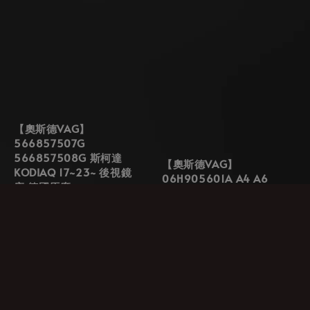
【奧斯德VAG】
566857507G
566857508G 斯柯達
【奧斯德VAG】
KODIAQ 17~23~ 後視鏡
06H905601A A4 A6
座 德國原廠
Yeti Golf Jetta Tiguan
Regular
NT$ 16,500
T5 T6 火星塞
price
Regular
NT$ 300
-
NT$ 650
price