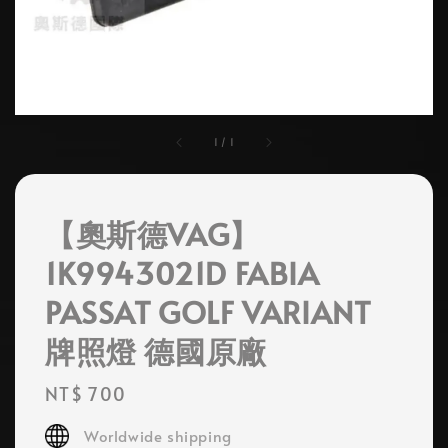
1
/
1
【奧斯德VAG】
1K9943021D FABIA
PASSAT GOLF VARIANT
牌照燈 德國原廠
Regular
NT$ 700
price
Worldwide shipping