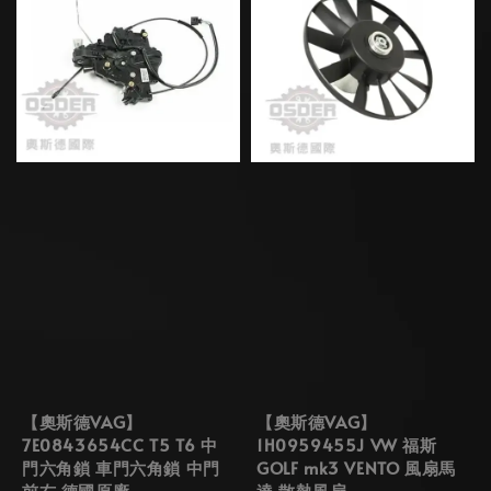
【奧斯德VAG】
【奧斯德VAG】
7E0843654CC T5 T6 中
1H0959455J VW 福斯
門六角鎖 車門六角鎖 中門
GOLF mk3 VENTO 風扇馬
前右 德國原廠
達 散熱風扇