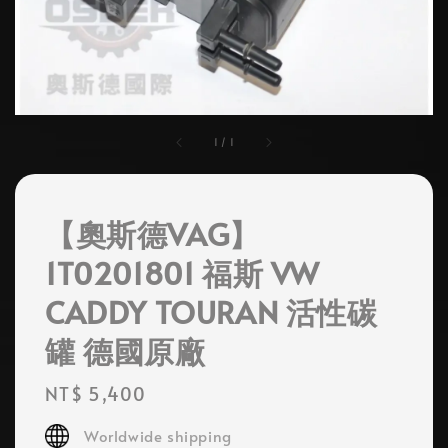
1
/
1
【奧斯德VAG】
1T0201801 福斯 VW
CADDY TOURAN 活性碳
罐 德國原廠
Regular
NT$ 5,400
price
Worldwide shipping