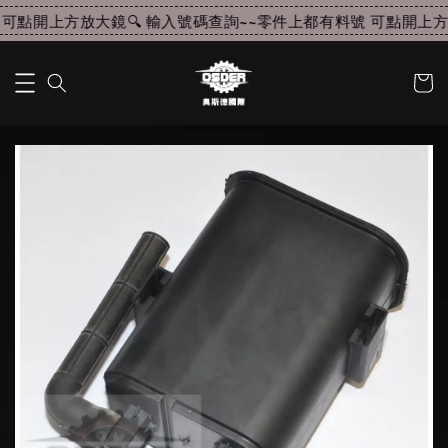
可點開上方放大鏡🔍 輸入號碼查詢~~
零件上都有料號 可點開上方放