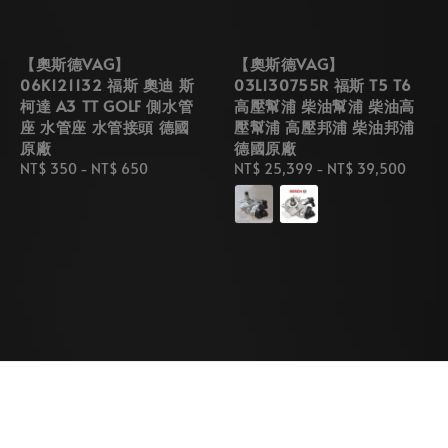
【奧斯德VAG】
【奧斯德VAG】
06K121132 福斯 奧迪 斯
03L130755R 福斯 T5 T6
柯達 A3 TT GOLF 側水管
高壓幫浦 柴油幫浦 柴油高
座 水管座 水管接頭 德國
壓幫浦 高壓邦浦 柴油邦浦
原廠
德國原廠
Regular
NT$ 350
-
NT$ 650
Regular
NT$ 25,399
-
NT$ 39,500
price
price