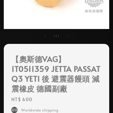
1
/
1
【奧斯德VAG】
1T0511359 JETTA PASSAT
Q3 YETI 後 避震器饅頭 減
震橡皮 德國副廠
Regular
NT$ 600
price
Worldwide shipping