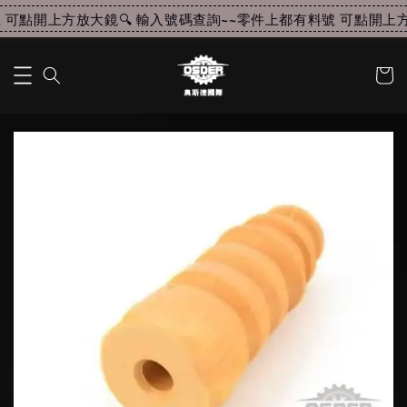
可點開上方放大鏡🔍 輸入號碼查詢~~
零件上都有料號 可點開上方放