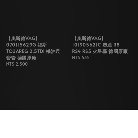
【奧斯德VAG】
【奧斯德VAG】
070115629G 福斯
101905621C 奧迪 R8
TOUAREG 2.5TDI 機油尺
RS4 RS5 火星塞 德國原廠
套管 德國原廠
Regular
NT$ 635
Regular
NT$ 2,500
price
price