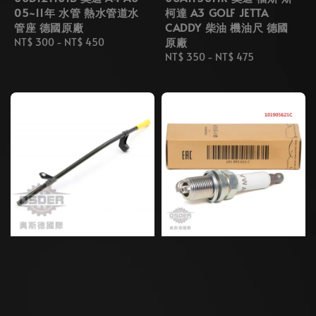
05~11年 水管 熱水管道水
柯達 A3 GOLF JETTA
管座 德國原廠
CADDY 柴油 機油尺 德國
原廠
Regular
NT$ 300
-
NT$ 450
price
Regular
NT$ 350
-
NT$ 475
price