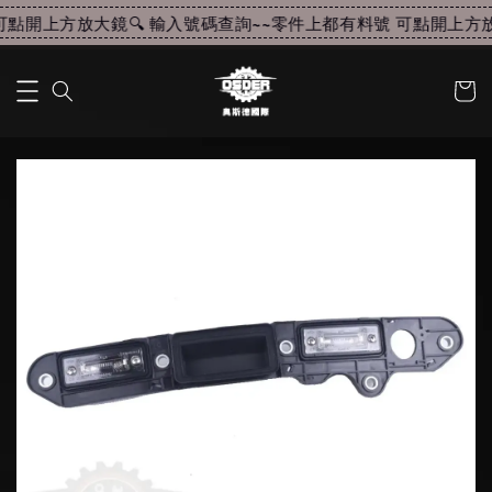
點開上方放大鏡🔍 輸入號碼查詢~~
零件上都有料號 可點開上方放大