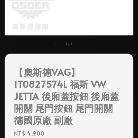
1
/
1
【奧斯德VAG】
1T0827574L 福斯 VW
JETTA 後廂蓋按鈕 後廂蓋
開關 尾門按鈕 尾門開關
德國原廠 副廠
Regular
NT$ 4,900