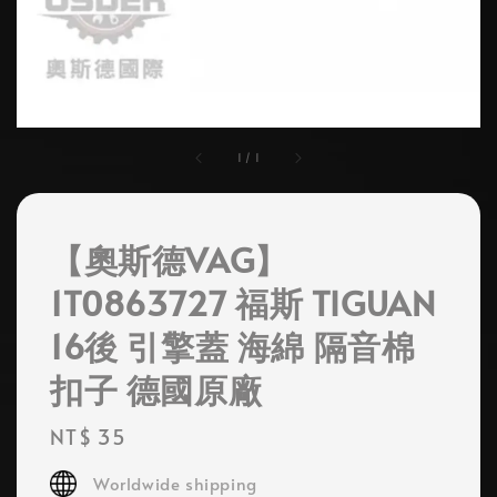
1
/
1
【奧斯德VAG】
1T0863727 福斯 TIGUAN
16後 引擎蓋 海綿 隔音棉
扣子 德國原廠
Regular
NT$ 35
price
Worldwide shipping