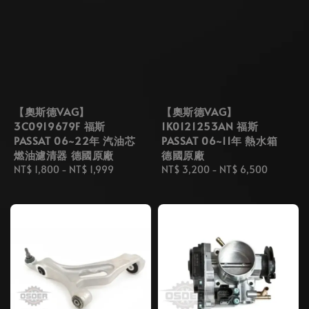
【奧斯德VAG】
【奧斯德VAG】
3C0919679F 福斯
1K0121253AN 福斯
PASSAT 06~22年 汽油芯
PASSAT 06~11年 熱水箱
燃油濾清器 德國原廠
德國原廠
Regular
NT$ 1,800
-
NT$ 1,999
Regular
NT$ 3,200
-
NT$ 6,500
price
price