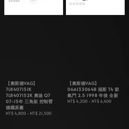
【奧斯德VAG】
【奧斯德VAG】
7L8407151K
06A133064B 福斯 T4 節
7L8407152K 奧迪 Q7
氣門 2.5 1998 年後 全新
07~15年 三角架 控制臂
Regular
NT$ 4,200
-
NT$ 6,400
德國原廠
price
Regular
NT$ 4,800
-
NT$ 21,500
price