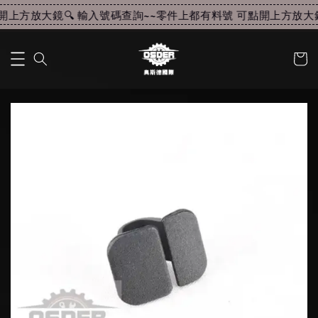
上方放大鏡🔍 輸入號碼查詢~~
零件上都有料號 可點開上方放大鏡