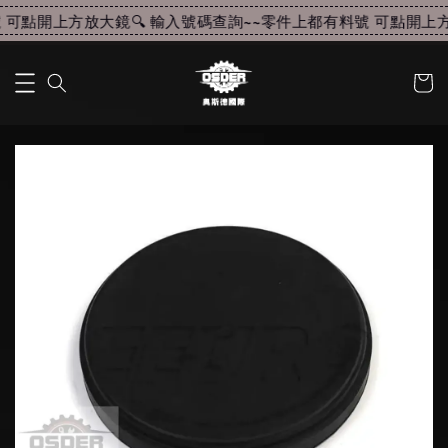
可點開上方放大鏡🔍 輸入號碼查詢~~
零件上都有料號 可點開上方放