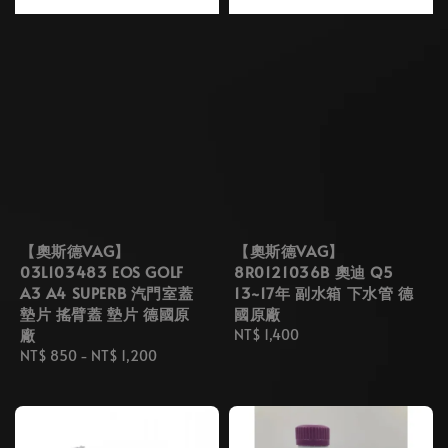
【奧斯德VAG】
【奧斯德VAG】
03L103483 EOS GOLF
8R0121036B 奧迪 Q5
A3 A4 SUPERB 汽門室蓋
13~17年 副水箱 下水管 德
墊片 搖臂蓋 墊片 德國原
國原廠
廠
Regular
NT$ 1,400
Regular
NT$ 850
-
NT$ 1,200
price
price