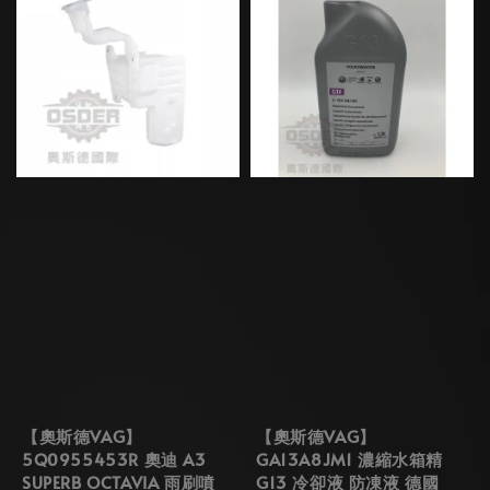
【奧斯德VAG】
【奧斯德VAG】
5Q0955453R 奧迪 A3
GA13A8JM1 濃縮水箱精
SUPERB OCTAVIA 雨刷噴
G13 冷卻液 防凍液 德國