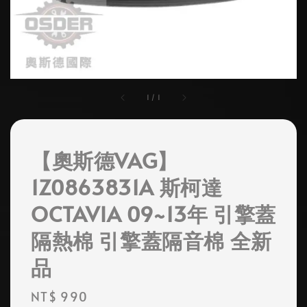
1
/
1
【奧斯德VAG】
1Z0863831A 斯柯達
OCTAVIA 09~13年 引擎蓋
隔熱棉 引擎蓋隔音棉 全新
品
Regular
NT$ 990