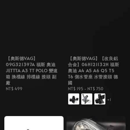
【奧斯德VAG】
【奧斯德VAG】【改良鋁
09G321397A 福斯 奧迪
合金】06H121132H 福斯
JETTTA A3 TT POLO 變速
奧迪 A4 A5 A6 Q5 T5
箱 換檔線 排檔線 接頭 副
T6 側水管座 水管接頭 德
廠
國
Regular
NT$ 499
Regular
NT$ 195
-
NT$ 750
price
price
+1