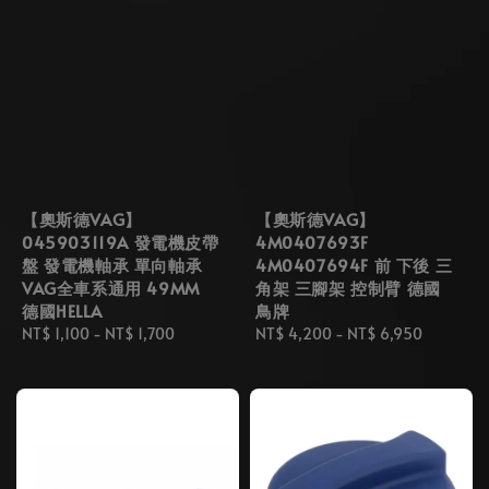
【奧斯德VAG】
【奧斯德VAG】
045903119A 發電機皮帶
4M0407693F
盤 發電機軸承 單向軸承
4M0407694F 前 下後 三
VAG全車系通用 49MM
角架 三腳架 控制臂 德國
德國HELLA
鳥牌
Regular
NT$ 1,100
-
NT$ 1,700
Regular
NT$ 4,200
-
NT$ 6,950
price
price