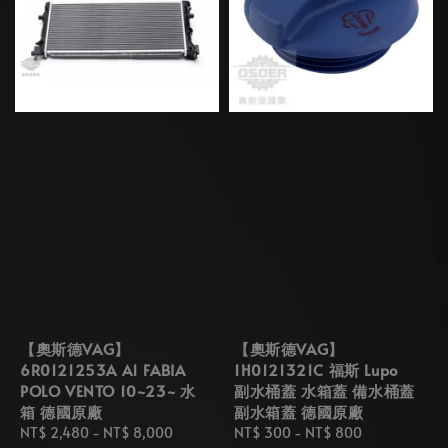
【奧斯德VAG】
【奧斯德VAG】
6R0121253A A1 FABIA
1H0121321C 福斯 Lupo
POLO VENTO 10~23~ 水
副水桶蓋 水箱蓋 備水桶蓋
箱 德國原廠
副水箱蓋 德國原廠
Regular
NT$ 2,480
-
NT$ 8,000
Regular
NT$ 300
-
NT$ 800