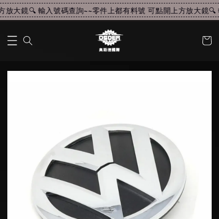
放大鏡🔍 輸入號碼查詢~~
零件上都有料號 可點開上方放大鏡🔍 