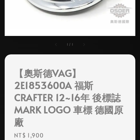
1
/
1
【奧斯德VAG】
2E1853600A 福斯
CRAFTER 12~16年 後標誌
MARK LOGO 車標 德國原
廠
Regular
NT$ 1,900