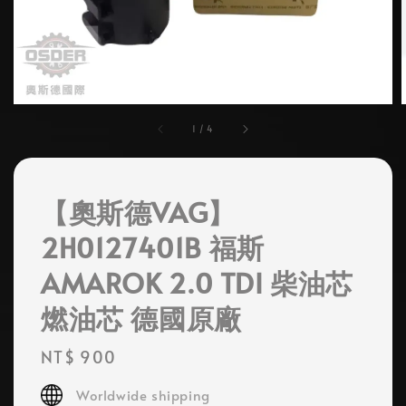
1
/
4
【奧斯德VAG】
2H0127401B 福斯
AMAROK 2.0 TDI 柴油芯
燃油芯 德國原廠
Regular
NT$ 900
price
Worldwide shipping