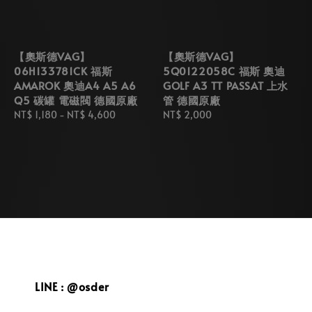
【奧斯德VAG】
【奧斯德VAG】
06H133781CK 福斯
5Q0122058C 福斯 奧迪
AMAROK 奧迪A4 A5 A6
GOLF A3 TT PASSAT 上水
Q5 碳罐 電磁閥 德國原廠
管 德國原廠
Regular
NT$ 1,180
-
NT$ 4,600
Regular
NT$ 2,000
price
price
LINE : @osder