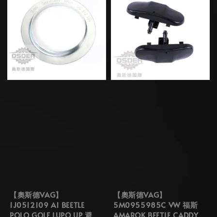
【奧斯德VAG】
【奧斯德VAG】
1J0512109 A1 BEETLE
5M0955985C VW 福斯
POLO GOLF LUPO UP 避
AMAROK BEETLE CADDY