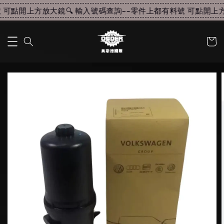
可點開上方放大鏡🔍 輸入號碼查詢~~
零件上都有料號 可點開上方放