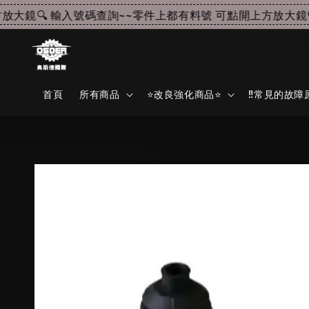
大鏡🔍 輸入號碼查詢~~
零件上都有料號 可點開上方放大鏡🔍
首頁
所有商品
⭐改良強化商品⭐
‼️常見的故障原