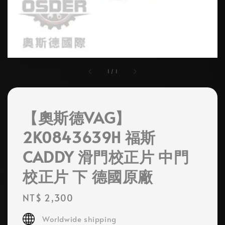
1
/
1
【奧斯德VAG】
2K0843639H 福斯
CADDY 滑門校正片 中門
校正片 下 德國原廠
Regular
NT$ 2,300
price
Worldwide shipping