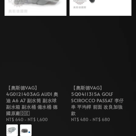
【奧斯德VAG】
【奧斯德VAG】
4G0121403AG AUDI 奧
5Q0411315A GOLF
迪 A6 A7 副水筒 副水球
SCIROCCO PASSAT 李仔
副水箱 副水桶 備水桶 德
串 平均桿 前面 改良加強
國原廠🇩🇪
款
Regular
NT$ 640
-
NT$ 1,600
Regular
NT$ 480
-
NT$ 680
price
price