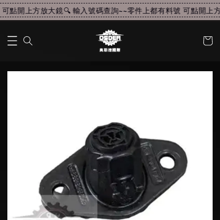
可點開上方放大鏡🔍 輸入號碼查詢~~
零件上都有料號 可點開上方放