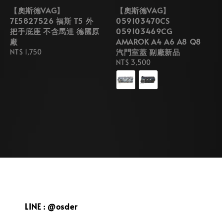
【奧斯德VAG】
【奧斯德VAG】
7E5827526 福斯 T5 外
059103470CS
把手底座 不含馬達 德國原
059103469CG
廠
AMAROK A4 A6 A8 Q8
汽門室蓋 副廠新品
Regular
NT$ 1,750
price
Regular
NT$ 3,500
price
LINE : @osder