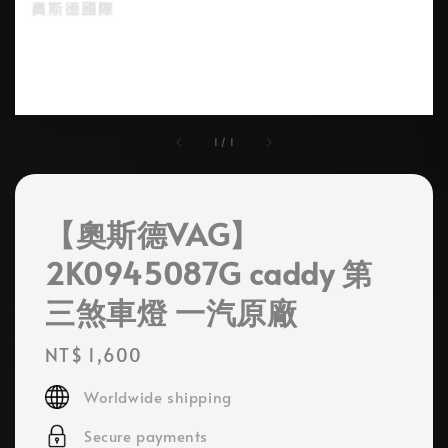
1
/
1
【奧斯德VAG】
2K0945087G caddy 第
三煞車燈 一汽原廠
Regular
NT$ 1,600
price
Worldwide shipping
Secure payments