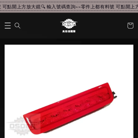
可點開上方放大鏡🔍 輸入號碼查詢~~
零件上都有料號 可點開上方放