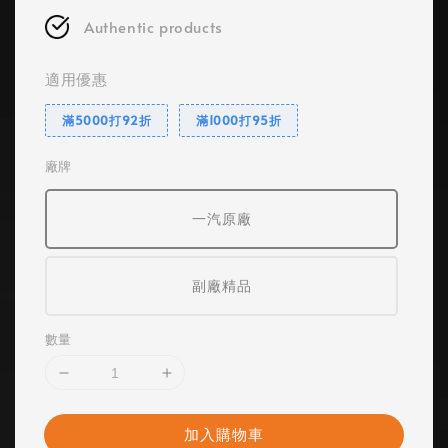
Authentic products
適用優惠
滿5000打92折
滿1000打95折
廠牌
一汽原廠
副廠精品
數量
加入購物車