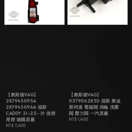
【奧斯德VAG】
【奧斯德VAG】
2K7945095A
037906283D 福斯 奧迪
2K7945096A 福斯
斯柯達 電磁閥 渦輪 洩壓
CADDY 21~23~ 外 後燈
閥 壓力閥 一汽原廠
尾燈 德國原廠
Regular
NT$ 1,400
Regular
NT$ 7,600
price
price