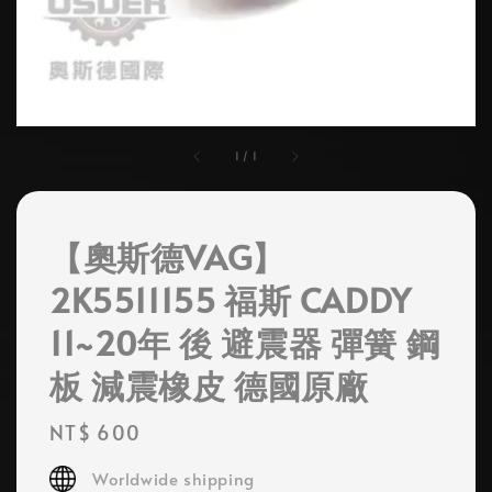
1
/
1
【奧斯德VAG】
2K5511155 福斯 CADDY
11~20年 後 避震器 彈簧 鋼
板 減震橡皮 德國原廠
Regular
NT$ 600
price
Worldwide shipping