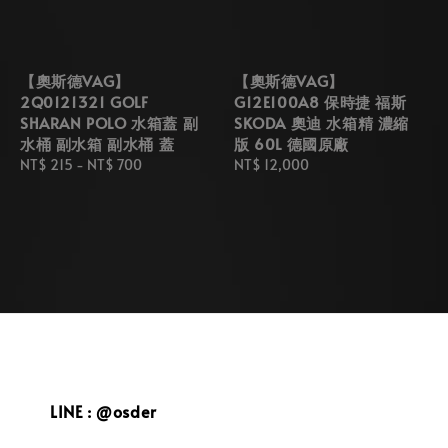
【奧斯德VAG】
【奧斯德VAG】
2Q0121321 GOLF
G12E100A8 保時捷 福斯
SHARAN POLO 水箱蓋 副
SKODA 奧迪 水箱精 濃縮
水桶 副水箱 副水桶 蓋
版 60L 德國原廠
Regular
NT$ 215
-
NT$ 700
Regular
NT$ 12,000
price
price
LINE : @osder