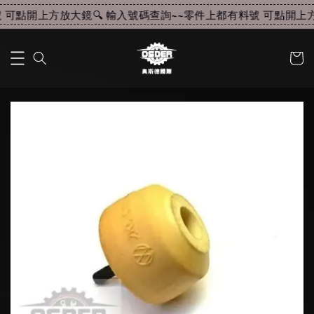
可點開上方放大鏡🔍 輸入號碼查詢~~
零件上都有料號 可點開上方放