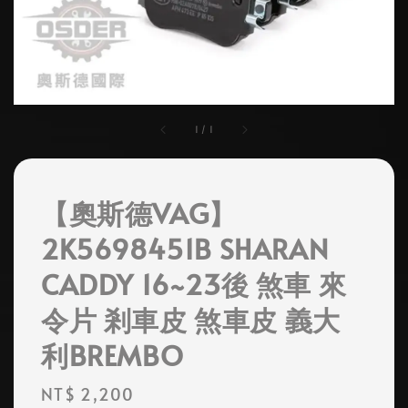
1
/
1
【奧斯德VAG】
2K5698451B SHARAN
CADDY 16~23後 煞車 來
令片 剎車皮 煞車皮 義大
利BREMBO
Regular
NT$ 2,200