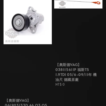
【奧斯德VAG】
038115611P 福斯T5
1.9TDI 05/6-09/11年 機
油尺 德國原廠
Regular
NT$ 0
price
【奧斯德VAG】
06L903133D A6 Q3 Q5