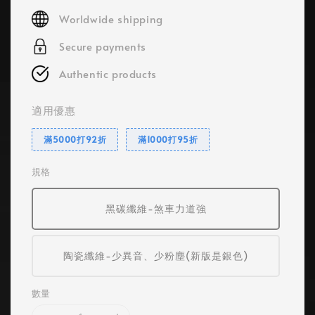
price
Worldwide shipping
Secure payments
Authentic products
適用優惠
滿5000打92折
滿1000打95折
規格
黑碳纖維-煞車力道強
陶瓷纖維-少異音、少粉塵(新版是銀色)
數量