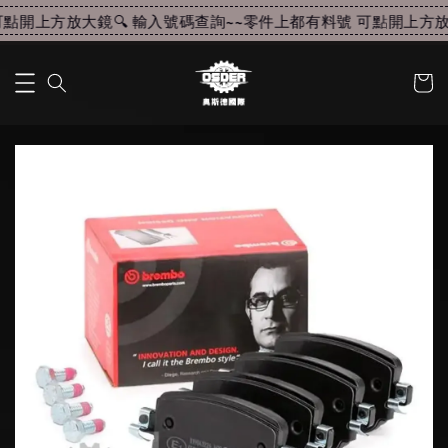
點開上方放大鏡🔍 輸入號碼查詢~~
零件上都有料號 可點開上方放大