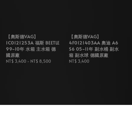
【奧斯德VAG】
【奧斯德VAG】
1C0121253A 福斯 BEETLE
4F0121403AA 奧迪 A6
99~10年 水箱 主水箱 德
S6 05~11年 副水桶 副水
國原廠
箱 副水球 德國原廠
Regular
NT$ 3,400
-
NT$ 8,500
Regular
NT$ 3,400
price
price