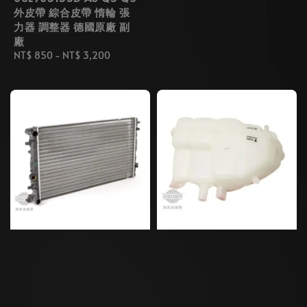
外皮帶 綜合皮帶 惰輪 張
力器 調整器 德國原廠 副
廠
Regular
NT$ 850
-
NT$ 3,200
price