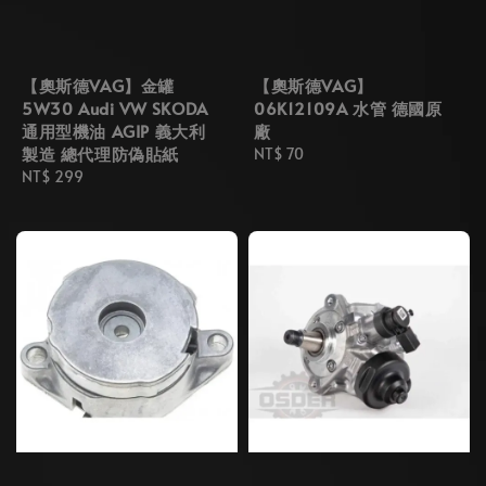
【奧斯德VAG】金罐
【奧斯德VAG】
5W30 Audi VW SKODA
06K12109A 水管 德國原
通用型機油 AGIP 義大利
廠
製造 總代理防偽貼紙
Regular
NT$ 70
Regular
NT$ 299
price
price