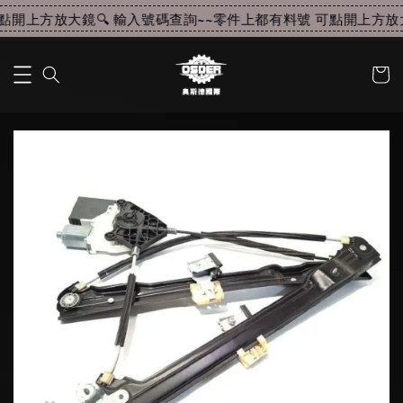
開上方放大鏡🔍 輸入號碼查詢~~
零件上都有料號 可點開上方放大