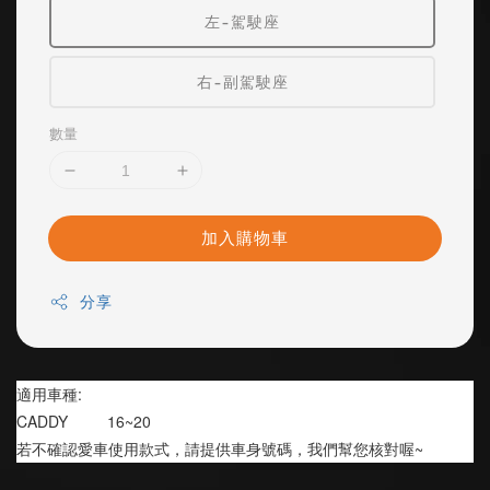
左-駕駛座
右-副駕駛座
數量
加入購物車
分享
適用車種:
CADDY         16~20
若不確認愛車使用款式，請提供車身號碼，我們幫您核對喔~