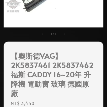
1
/
1
【奧斯德VAG】
2K5837461 2K5837462
福斯 CADDY 16~20年 升
降機 電動窗 玻璃 德國原
廠
Regular
NT$ 3,450