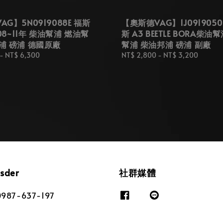
G】5N0919088E 福斯
【奧斯德VAG】1J0919050
 08~11年 柴油幫浦 燃油幫
斯 A3 BEETLE BORA柴油
浦 磅浦 德國原廠
幫浦 柴油邦浦 磅浦 副廠
-
NT$ 6,300
Regular
NT$ 2,800
-
NT$ 3,200
price
osder
社群媒體
87-637-197