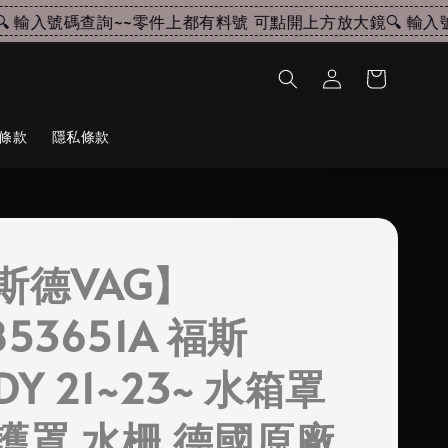
輸入號碼查詢~~
零件上都有料號 可點開上方放大鏡🔍 輸入號
條款
隱私條款
斯德VAG】
853651A 福斯
DY 21~23~ 水箱罩
護罩 水柵 德國原廠