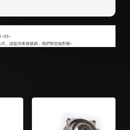
 21~23~
款式，請提供車身號碼，我們幫您核對喔~