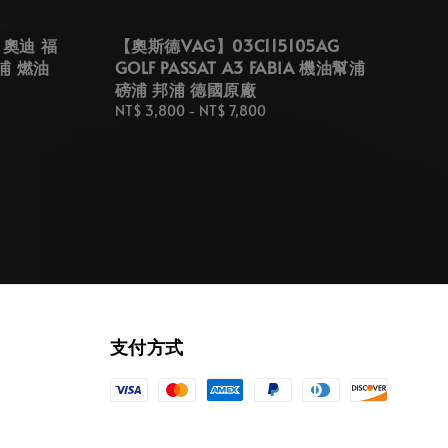
 奧迪 福
【奧斯德VAG】03C115105AG
幫浦 燃油
GOLF PASSAT A3 FABIA 機油幫浦
磅浦 邦浦 德國原廠
Regular
NT$ 3,800
-
NT$ 7,800
price
支付方式