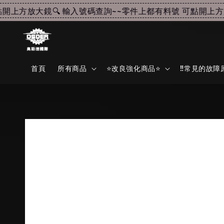
上方放大鏡🔍 輸入號碼查詢~~
零件上都有料號 可點開上方放大
首頁
所有商品
⭐改良強化商品⭐
‼️常見的故障原