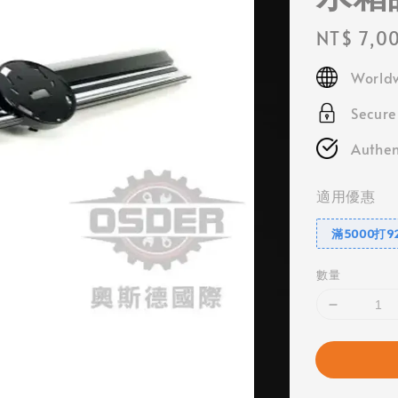
Regular
NT$ 7,0
price
Worldw
Secur
Authen
適用優惠
滿5000打9
數量