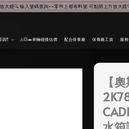
鏡🔍 輸入號碼查詢~~
零件上都有料號 可點開上方放大鏡🔍 
因‼️
⚠️💥🚗車輛碰撞估價
配合保養廠
保養廠工資
服務
【奧
2K7
CAD
水箱