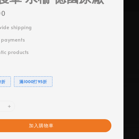
00
ide shipping
e payments
tic products
2折
滿1000打95折
加入購物車