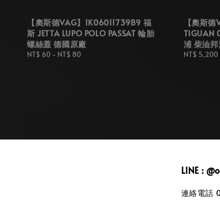
【奧斯德VAG】1K06011739B9 福
【奧斯德VA
斯 JETTA LUPO POLO PASSAT 輪胎
TIGUAN
螺絲蓋 德國原廠
浦 柴油邦
Regular
NT$ 60
-
NT$ 80
Regular
NT$ 5,200
price
price
LINE : @
連絡電話 09