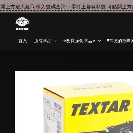
上方放大鏡🔍 輸入號碼查詢~~
零件上都有料號 可點開上方放大
首頁
所有商品
⭐改良強化商品⭐
‼️常見的故障原