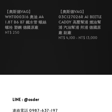
【奧斯德VAG】
【奧斯德VAG】
WHT000316 奧迪 A4
03C127026R A1 BEETLE
1.8T B6 B7 鐵水管 螺絲
CADDY 高壓幫浦 燃油幫
螺栓 塑鋼 德國原廠
浦 汽油幫浦 邦浦 德國原
廠 副廠
Regular
NT$ 250
price
Regular
NT$ 4,100
-
NT$ 13,000
price
LINE : @osder
連絡電話 0987-637-197