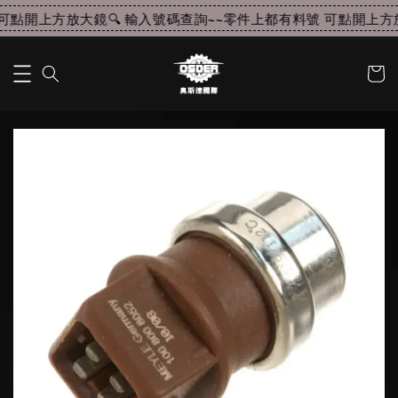
點開上方放大鏡🔍 輸入號碼查詢~~
零件上都有料號 可點開上方放