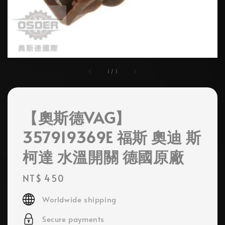
1
/
1
【奧斯德VAG】
357919369E 福斯 奧迪 斯
柯達 水溫開關 德國原廠
Regular
NT$ 450
price
Worldwide shipping
Secure payments