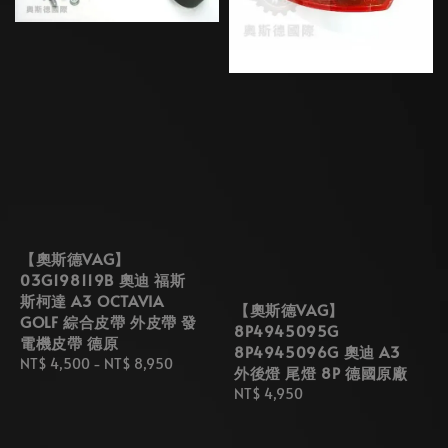
【奧斯德VAG】
03G198119B 奧迪 福斯
斯柯達 A3 OCTAVIA
【奧斯德VAG】
GOLF 綜合皮帶 外皮帶 發
8P4945095G
電機皮帶 德原
8P4945096G 奧迪 A3
Regular
NT$ 4,500
-
NT$ 8,950
外後燈 尾燈 8P 德國原廠
price
Regular
NT$ 4,950
price