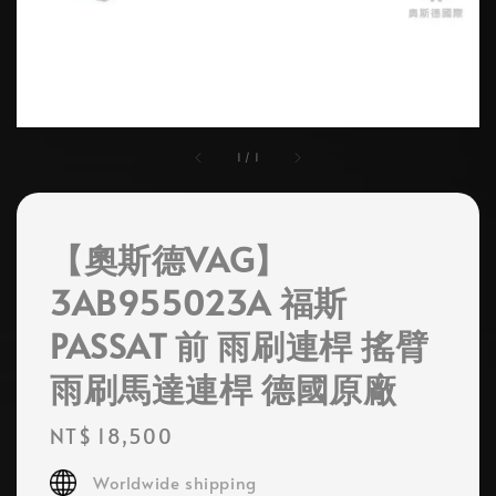
1
/
1
【奧斯德VAG】
3AB955023A 福斯
PASSAT 前 雨刷連桿 搖臂
雨刷馬達連桿 德國原廠
Regular
NT$ 18,500
price
Worldwide shipping