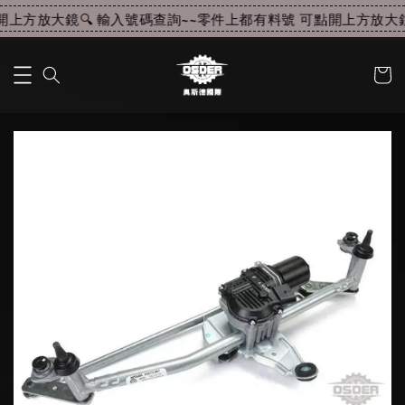
上方放大鏡🔍 輸入號碼查詢~~
零件上都有料號 可點開上方放大鏡