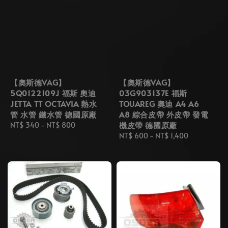
【奧斯德VAG】
【奧斯德VAG】
5Q0122109J 福斯 奧迪
03G903137E 福斯
JETTA TT OCTAVIA 熱水
TOUAREG 奧迪 A4 A6
管 水管 鐵水管 德國原廠
A8 綜合皮帶 外皮帶 發電
機皮帶 德國原廠
Regular
NT$ 340
-
NT$ 800
price
Regular
NT$ 600
-
NT$ 1,400
price