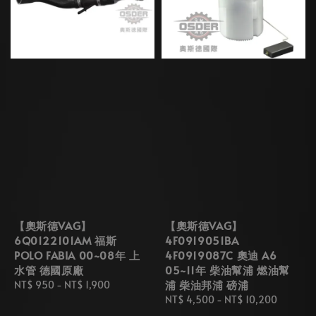
【奧斯德VAG】
【奧斯德VAG】
6Q0122101AM 福斯
4F0919051BA
POLO FABIA 00~08年 上
4F0919087C 奧迪 A6
水管 德國原廠
05~11年 柴油幫浦 燃油幫
浦 柴油邦浦 磅浦
Regular
NT$ 950
-
NT$ 1,900
price
Regular
NT$ 4,500
-
NT$ 10,200
price