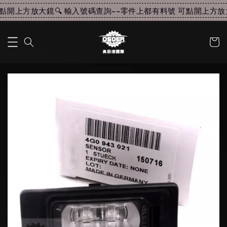
開上方放大鏡🔍 輸入號碼查詢~~
零件上都有料號 可點開上方放大