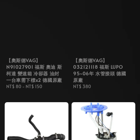
【奧斯德VAG】
【奧斯德VAG】
N91027901 福斯 奧迪 斯
032121118 福斯 LUPO
柯達 變速箱 冷卻器 油封
95~06年 水管接頭 德國
一台車需下標x2 德國原廠
原廠
Regular
NT$ 80
-
NT$ 150
Regular
NT$ 380
price
price