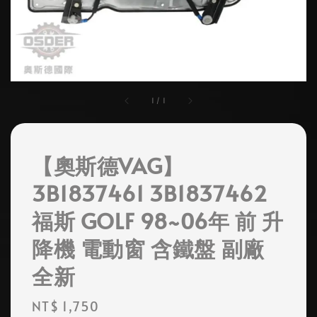
1
/
1
【奧斯德VAG】
3B1837461 3B1837462
福斯 GOLF 98~06年 前 升
降機 電動窗 含鐵盤 副廠
全新
Regular
NT$ 1,750