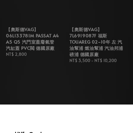
【奧斯德VAG】
【奧斯德VAG】
06L133781M PASSAT A4
7L6919087F 福斯
A5 Q5 汽門室蓋廢氣管
TOUAREG 02~10年 左 汽
汽缸蓋 PVC閥 德國原廠
油幫浦 燃油幫浦 汽油邦浦
磅浦 德國原廠
Regular
NT$ 2,800
price
Regular
NT$ 3,500
-
NT$ 10,200
price