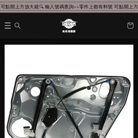
可點開上方放大鏡🔍 輸入號碼查詢~~
零件上都有料號 可點開上方放