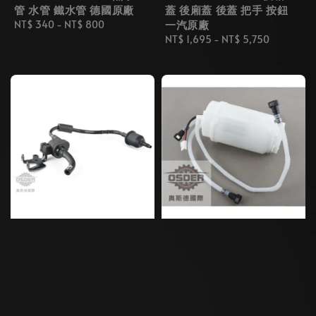
管 水管 鐵水管 德國原廠
蓋 後廂蓋 後蓋 把手 按鈕
一汽原廠
Regular
NT$ 340
-
NT$ 800
price
Regular
NT$ 1,695
-
NT$ 5,750
price