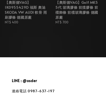
【奧斯德VAG】
【奧斯德VAG】Golf MK5
1K0955429D 福斯 奧迪
5代 玻璃膠條 前擋膠條 前
SKODA VW AUDI 軟骨 雨
檔飾條 前檔玻璃膠條 德國
刷膠條 德國原廠
原廠
Regular
NT$ 400
Regular
NT$ 700
price
price
LINE : @osder
連絡電話 0987-637-197