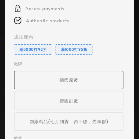
Secure payments
Authentic products
適用優惠
滿5000打92折
滿1000打95折
廠牌
德國原廠
德國副廠
副廠精品(七月到貨，勿下標，先聊聊)
數量