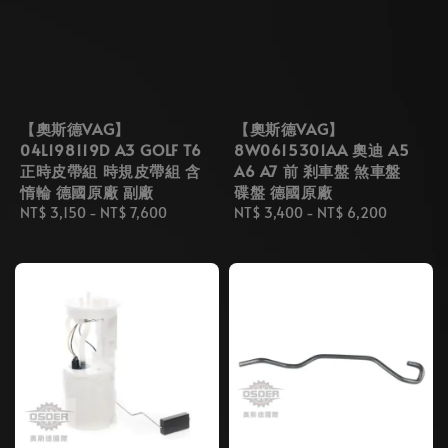
【奧斯德VAG】
【奧斯德VAG】
04L198119D A3 GOLF T6
8W0615301AA 奧迪 A5
正時皮帶組 時規皮帶組 含
A6 A7 前 剎車盤 煞車盤
惰輪 德國原廠 副廠
碟盤 德國原廠
Regular
NT$ 3,150
-
NT$ 7,600
Regular
NT$ 3,400
-
NT$ 6,200
price
price