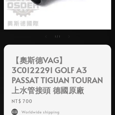
1
/
1
【奧斯德VAG】
3C0122291 GOLF A3
PASSAT TIGUAN TOURAN
上水管接頭 德國原廠
Regular
NT$ 700
price
Worldwide shipping