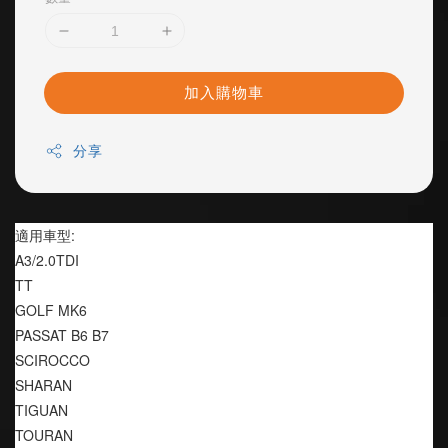
加入購物車
分享
適用車型:
A3/2.0TDI
TT
GOLF MK6
PASSAT B6 B7
SCIROCCO
SHARAN
TIGUAN
TOURAN