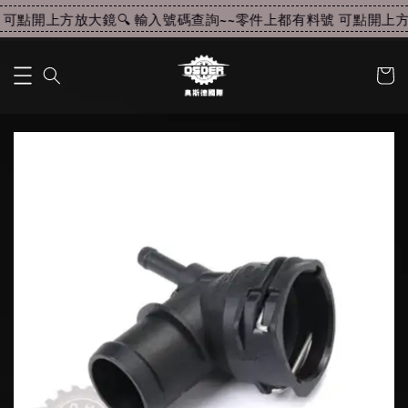
可點開上方放大鏡🔍 輸入號碼查詢~~
零件上都有料號 可點開上方放