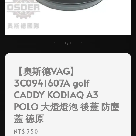
1
/
1
【奧斯德VAG】
3C0941607A golf
CADDY KODIAQ A3
POLO 大燈燈泡 後蓋 防塵
蓋 德原
Regular
NT$ 750