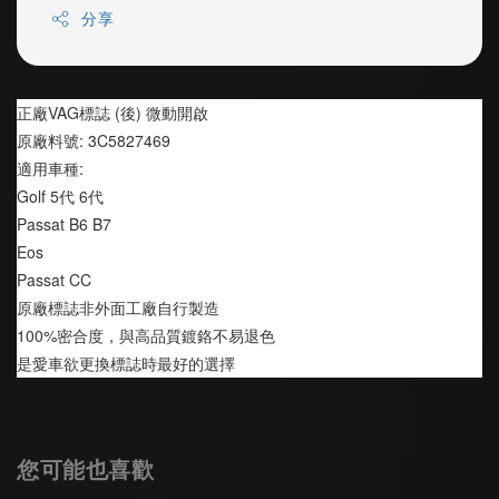
分享
正廠VAG標誌 (後) 微動開啟
原廠料號: 3C5827469
適用車種:
Golf 5代 6代
Passat B6 B7
Eos
Passat CC
原廠標誌非外面工廠自行製造
100%密合度，與高品質鍍鉻不易退色
是愛車欲更換標誌時最好的選擇
您可能也喜歡