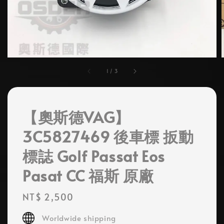
1
/
3
【奧斯德VAG】
3C5827469 後車標 扳動
標誌 Golf Passat Eos
Pasat CC 福斯 原廠
Regular
NT$ 2,500
price
Worldwide shipping