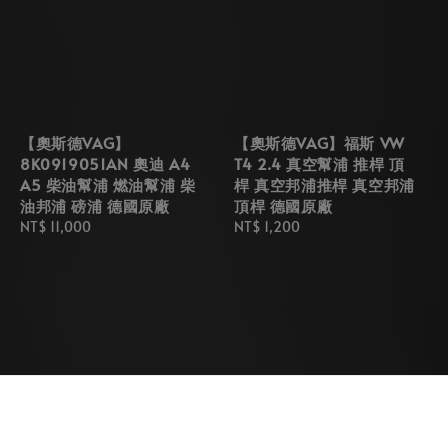
【奧斯德VAG】
【奧斯德VAG】福斯 VW
8K0919051AN 奧迪 A4
T4 2.4 真空幫浦 推桿 頂
A5 柴油幫浦 燃油幫浦 柴
桿 真空邦浦推桿 真空邦浦
油邦浦 磅浦 德國原廠
頂桿 德國原廠
Regular
NT$ 11,000
Regular
NT$ 1,200
price
price