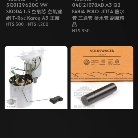
5Q0129620G VW
04E121070AD A3 Q2
SKODA 1.5 空氣芯 空氣濾
FABIA POLO JETTA 熱水
網 T-Roc Karoq A3 正廠
管 三通管 硬水管 副廠精
品
Regular
NT$ 300
-
NT$ 1,200
price
Regular
NT$ 850
price