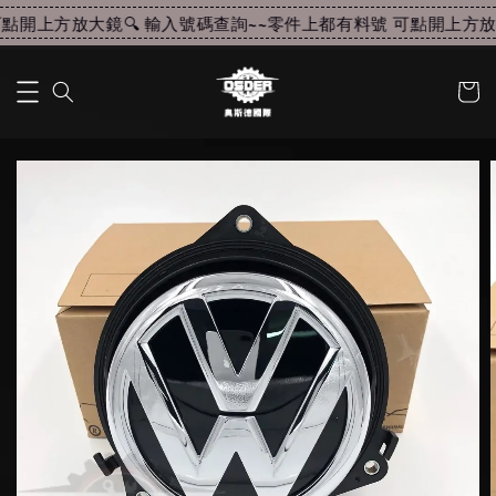
點開上方放大鏡🔍 輸入號碼查詢~~
零件上都有料號 可點開上方放大