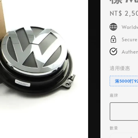
Regular
NT$ 2,5
price
Worldw
Secur
Authen
適用優惠
滿5000打9
廠牌
數量