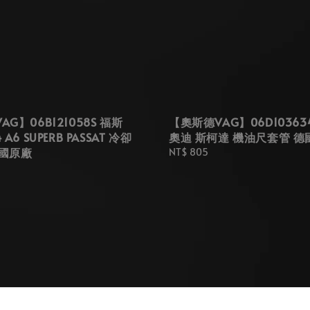
G】06B121058S 福斯
【奧斯德VAG】06D10363
A6 SUPERB PASSAT 冷卻
奧迪 斯柯達 機油尺套管 德
德國原廠
Regular
NT$ 805
price