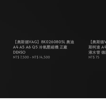
【奧斯德VAG】8K0260805L 奧迪
【奧斯德VA
A4 A5 A6 Q5 冷氣壓縮機 正廠
斯柯達 A4 
DENSO
液水管 
Regular
NT$ 7,500
-
NT$ 14,500
Regular
NT$ 75
price
price