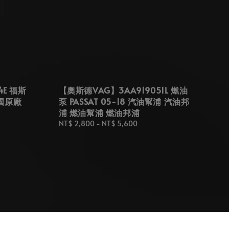
4E 福斯
【奧斯德VAG】3AA919051L 燃油
國原廠
泵 PASSAT 05-18 汽油幫浦 汽油邦
浦 燃油幫浦 燃油邦浦
Regular
NT$ 2,800
-
NT$ 5,600
price