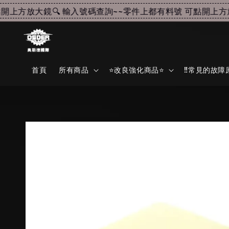
上方放大鏡🔍 輸入號碼查詢~~
零件上都有料號 可點開上方放大
首頁
所有商品
⭐改良強化商品⭐
‼️常見的故障原