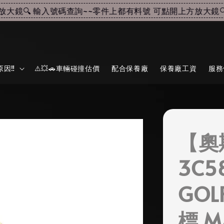
鏡🔍 輸入號碼查詢~~
零件上都有料號 可點開上方放大鏡🔍 
因‼️
⚠️💥🚗車輛碰撞估價
配合保養廠
保養廠工資
服務
【奧
3C5
GOL
標 