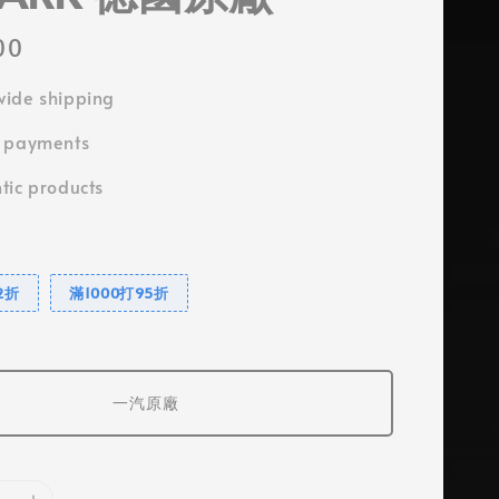
00
ide shipping
e payments
tic products
2折
滿1000打95折
一汽原廠