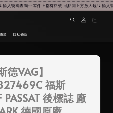
輸入號碼查詢~~
零件上都有料號 可點開上方放大鏡🔍 輸入號碼
條款
隱私條款
斯德VAG】
827469C 福斯
F PASSAT 後標誌 廠
MARK 德國原廠