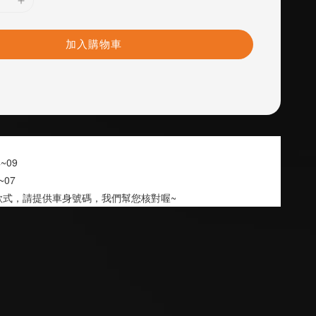
加入購物車
04~09
6~07
款式，請提供車身號碼，我們幫您核對喔~