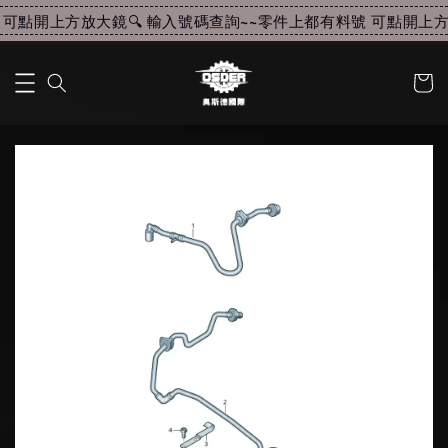
可點開上方放大鏡🔍 輸入號碼查詢~~
零件上都有料號 可點開上方放