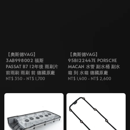
【奧斯德VAG】
【奧斯德VAG】
3AB998002 福斯
95B122447E PORSCHE
PASSAT B7 12年後 雨刷片
MACAN 水管 副水桶 副水
前雨刷 雨刷 前 德國原廠
箱 到 水箱 德國原廠
Regular
NT$ 350
-
NT$ 1,700
Regular
NT$ 1,400
-
NT$ 2,600
price
price