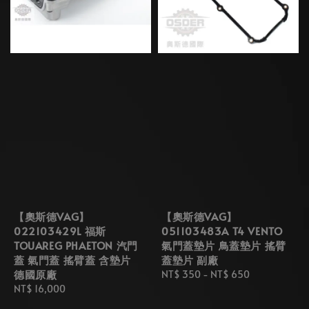
【奧斯德VAG】
【奧斯德VAG】
022103429L 福斯
051103483A T4 VENTO
TOUAREG PHAETON 汽門
氣門蓋墊片 鳥蓋墊片 搖臂
蓋 氣門蓋 搖臂蓋 含墊片
蓋墊片 副廠
德國原廠
Regular
NT$ 350
-
NT$ 650
Regular
NT$ 16,000
price
price