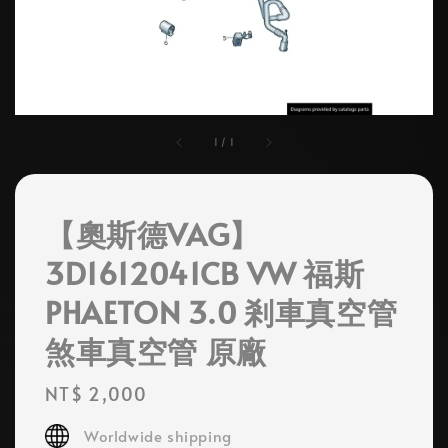
1
/
1
【奧斯德VAG】
3D1612041CB VW 福斯
PHAETON 3.0 剎車真空管
煞車真空管 原廠
Regular
NT$ 2,000
price
Worldwide shipping