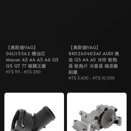
【奧斯德VAG】
【奧斯德VAG】
06L115562 機油芯
8K0260403AF AUDI 奧
Macan A3 A4 A5 A6 Q3
迪 Q5 A4 A5 冷排 散熱
Q5 Q7 TT 德國正廠
器 散熱片 冷凝器 德原廠
副廠
Regular
NT$ 99
-
NT$ 280
price
Regular
NT$ 3,400
-
NT$ 10,500
price