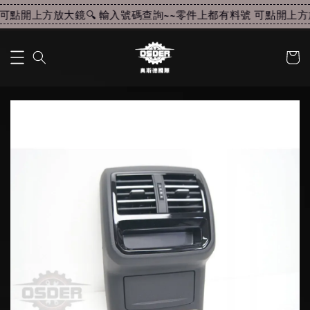
可點開上方放大鏡🔍 輸入號碼查詢~~
零件上都有料號 可點開上方放