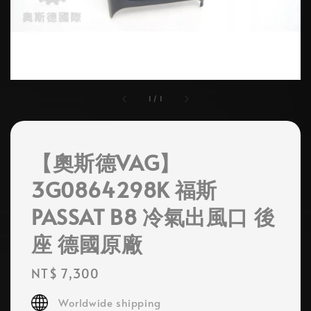
1
/
1
【奧斯德VAG】
3G0864298K 福斯
PASSAT B8 冷氣出風口 後
座 德國原廠
Regular
NT$ 7,300
price
Worldwide shipping