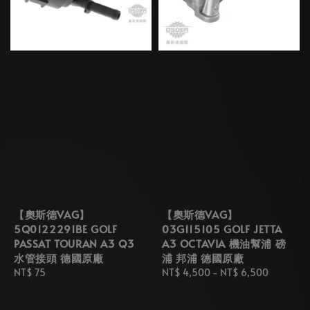
【奧斯德VAG】
【奧斯德VAG】
5Q0122291BE GOLF
03G115105 GOLF JETTA
PASSAT TOURAN A3 Q3
A3 OCTAVIA 機油幫浦 磅
水管接頭 德國原廠
浦 邦浦 德國原廠
Regular
NT$ 75
Regular
NT$ 4,500
-
NT$ 6,500
price
price