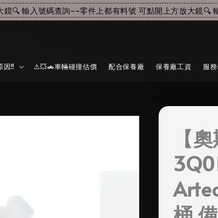
🔍 輸入號碼查詢~~
零件上都有料號 可點開上方放大鏡🔍 輸
因‼️
⚠️💥🚗車輛碰撞估價
配合保養廠
保養廠工資
服務
【奧
3Q0
Art
桶 