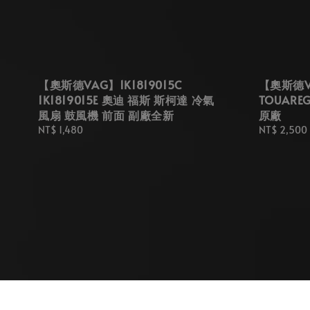
【奧斯德VAG】1K1819015C
【奧斯德VA
1K1819015E 奧迪 福斯 斯柯達 冷氣
TOUARE
風扇 鼓風機 前面 副廠全新
原廠
Regular
NT$ 1,480
Regular
NT$ 2,500
price
price