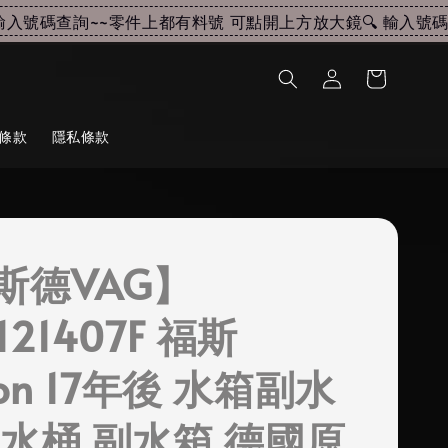
入號碼查詢~~
零件上都有料號 可點開上方放大鏡🔍 輸入號碼查
條款
隱私條款
斯德VAG】
121407F 福斯
eon 17年後 水箱副水
備水桶 副水箱 德國原