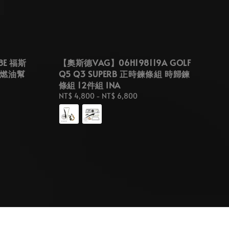
8E 福斯
【奧斯德VAG】06H198119A GOLF
浦 燃油幫
Q5 Q3 SUPERB 正時鍊條組 時歸鍊
條組 12件組 INA
Regular
NT$ 4,800
-
NT$ 6,800
price