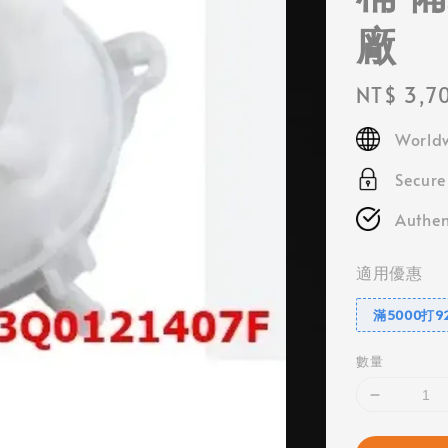
廠
Regular
NT$ 3,7
price
Worldw
Secur
Authen
適用優惠
滿5000打9
數量