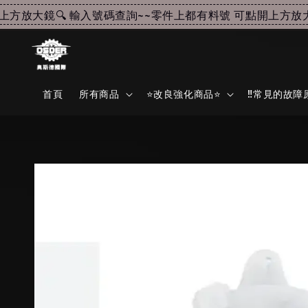
放大鏡🔍 輸入號碼查詢~~
零件上都有料號 可點開上方放大鏡
首頁
所有商品
⭐改良強化商品⭐
‼️常見的故障原