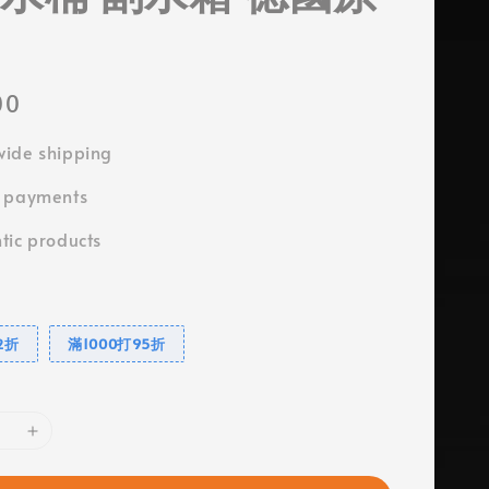
00
ide shipping
e payments
tic products
2折
滿1000打95折