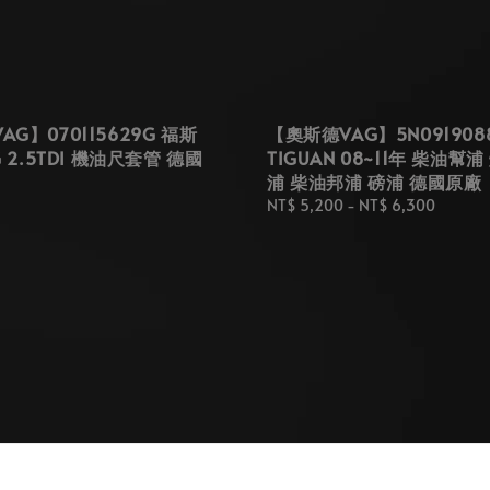
G】070115629G 福斯
【奧斯德VAG】5N091908
G 2.5TDI 機油尺套管 德國
TIGUAN 08~11年 柴油幫
浦 柴油邦浦 磅浦 德國原廠
Regular
NT$ 5,200
-
NT$ 6,300
price