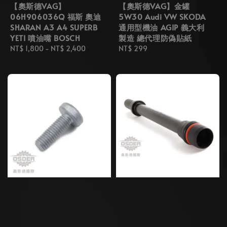
【奧斯德VAG】
【奧斯德VAG】金罐
06H906036Q 福斯 奧迪
5W30 Audi VW SKODA
SHARAN A3 A4 SUPERB
通用型機油 AGIP 義大利
YETI 噴油嘴 BOSCH
製造 總代理防偽貼紙
Regular
NT$ 1,800
-
NT$ 2,400
Regular
NT$ 299
price
price