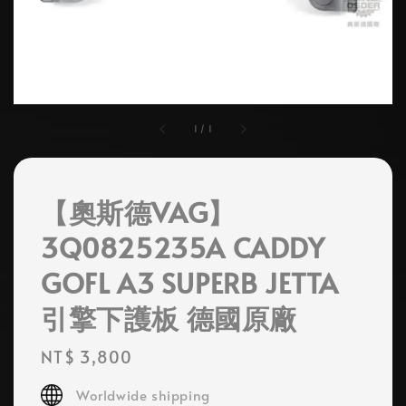
1
/
1
【奧斯德VAG】
3Q0825235A CADDY
GOFL A3 SUPERB JETTA
引擎下護板 德國原廠
Regular
NT$ 3,800
price
Worldwide shipping