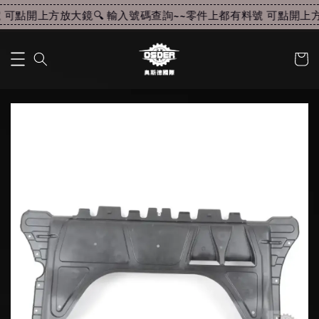
可點開上方放大鏡🔍 輸入號碼查詢~~
零件上都有料號 可點開上方放