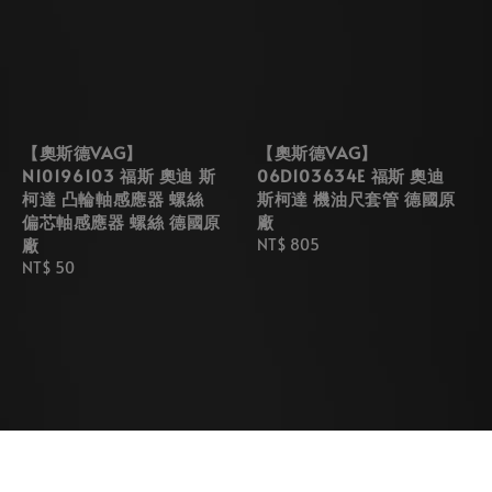
【奧斯德VAG】
【奧斯德VAG】
N10196103 福斯 奧迪 斯
06D103634E 福斯 奧迪
柯達 凸輪軸感應器 螺絲
斯柯達 機油尺套管 德國原
偏芯軸感應器 螺絲 德國原
廠
廠
Regular
NT$ 805
Regular
NT$ 50
price
price