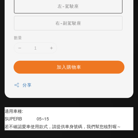
左-駕駛座
右-副駕駛座
數量
加入購物車
分享
適用車種:
SUPERB            05~15
若不確認愛車使用款式，請提供車身號碼，我們幫您核對喔～