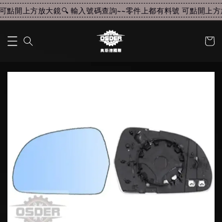
可點開上方放大鏡🔍 輸入號碼查詢~~
零件上都有料號 可點開上方放