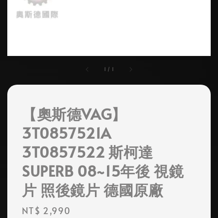
1
/
1
【奧斯德VAG】
3T0857521A
3T0857522 斯柯達
SUPERB 08~15年後 視鏡
片 照後鏡片 德國原廠
Regular
NT$ 2,990