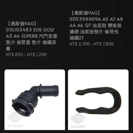
【奧斯德VAG】
0D5398009A A5 A7 A8
【奧斯德VAG】
A4 A6 Q7 油底殼 變速箱
03L103483 EOS GOLF
濾網 油底殼墊片 修理包
A3 A4 SUPERB 汽門室蓋
德國ZF
墊片 搖臂蓋 墊片 德國原
Regular
NT$ 2,700
-
NT$ 7,800
廠
price
Regular
NT$ 850
-
NT$ 1,200
price