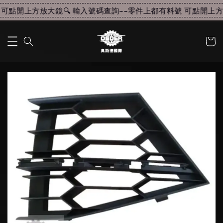
可點開上方放大鏡🔍 輸入號碼查詢~~
零件上都有料號 可點開上方放