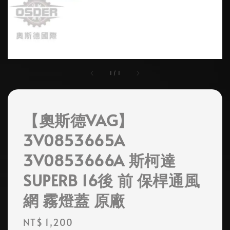
1
/
1
【奧斯德VAG】
3V0853665A
3V0853666A 斯柯達
SUPERB 16後 前 保桿通風
網 霧燈蓋 原廠
Regular
NT$ 1,200