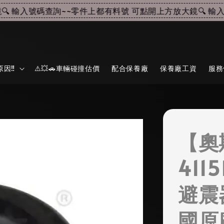
 輸入號碼查詢~~
零件上都有料號 可點開上方放大鏡🔍 輸入號
因‼️
⚠️💥🚗車輛碰撞估價
配合保養廠
保養廠工資
服務
【奧
4115
避震
國原