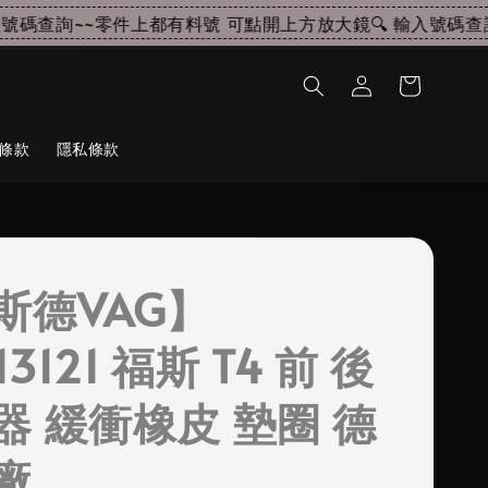
碼查詢~~
零件上都有料號 可點開上方放大鏡🔍 輸入號碼查詢~
條款
隱私條款
斯德VAG】
13121 福斯 T4 前 後
器 緩衝橡皮 墊圈 德
廠