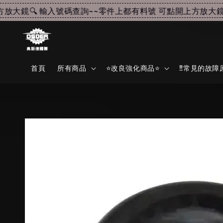
大鏡🔍 輸入號碼查詢~~
零件上都有料號 可點開上方放大鏡🔍
首頁
所有商品
⭐改良強化商品⭐
‼️常見的故障原