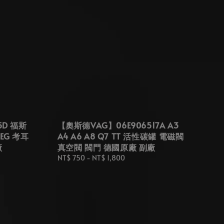
5D 福斯
【奧斯德VAG】06E906517A A3
REG 考耳
A4 A6 A8 Q7 TT 活性碳罐 電磁閥
廠
真空閥 閥門 德國原廠 副廠
Regular
NT$ 750
-
NT$ 1,800
price