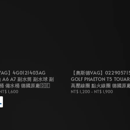
G】4G0121403AG
【奧斯德VAG】02290571
迪 A6 A7 副水筒 副水球 副
GOLF PHAETON T5 TOUA
桶 備水桶 德國原廠🇩🇪
高壓線圈 點火線圈 德國原
NT$ 1,600
Regular
NT$ 1,200
-
NT$ 1,900
price