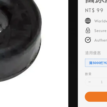
Regular
NT$ 99
price
Worldw
Secur
Authen
適用優惠
滿5000打9
數量