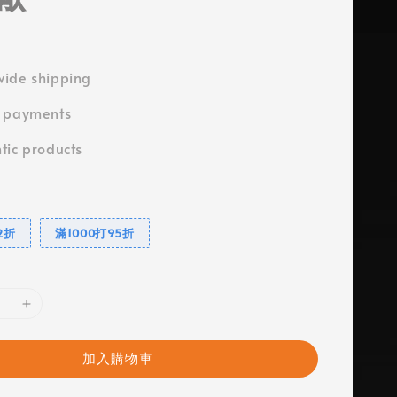
ide shipping
e payments
tic products
2折
滿1000打95折
加入購物車